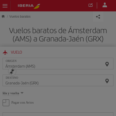
Saltar al contenido principal
Vuelos baratos
Vuelos baratos de Ámsterdam
(AMS) a Granada-Jaén (GRX)
VUELO
ORIGEN
DESTINO
Seleccione
Ida y vuelta
una
opción
Pagar con Avios