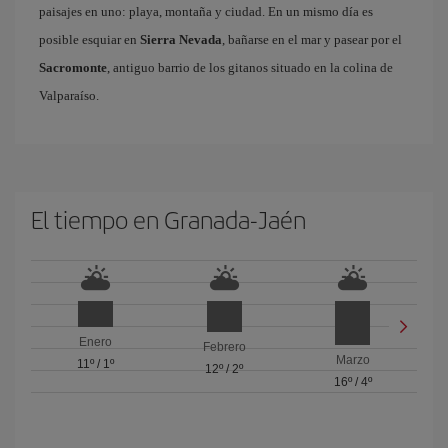
paisajes en uno: playa, montaña y ciudad. En un mismo día es
posible esquiar en
Sierra Nevada
, bañarse en el mar y pasear por el
Sacromonte
, antiguo barrio de los gitanos situado en la colina de
Valparaíso.
El tiempo en Granada-Jaén
Enero
Febrero
Marzo
11º
/
1º
12º
/
2º
16º
/
4º