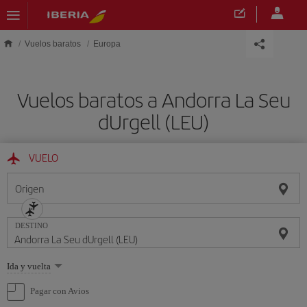
Saltar al contenido principal
Vuelos baratos
Europa
Vuelos baratos a Andorra La Seu
dUrgell (LEU)
VUELO
Origen
DESTINO
Seleccione
Ida y vuelta
una
opción
Pagar con Avios