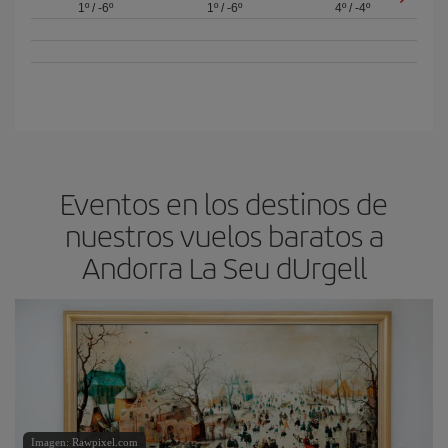
1º
/
-6º
1º
/
-6º
4º
/
-4º
Eventos en los destinos de
nuestros vuelos baratos a
Andorra La Seu dUrgell
Imagen: Rawpixel.com