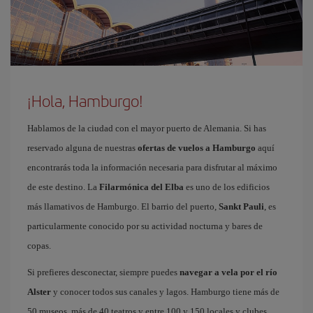
¡Hola, Hamburgo!
Hablamos de la ciudad con el mayor puerto de Alemania. Si has
reservado alguna de nuestras
ofertas de vuelos a Hamburgo
aquí
encontrarás toda la información necesaria para disfrutar al máximo
de este destino. La
Filarmónica del Elba
es uno de los edificios
más llamativos de Hamburgo. El barrio del puerto,
Sankt Pauli
, es
particularmente conocido por su actividad nocturna y bares de
copas.
Si prefieres desconectar, siempre puedes
navegar a vela por el río
Alster
y conocer todos sus canales y lagos. Hamburgo tiene más de
50 museos, más de 40 teatros y entre 100 y 150 locales y clubes