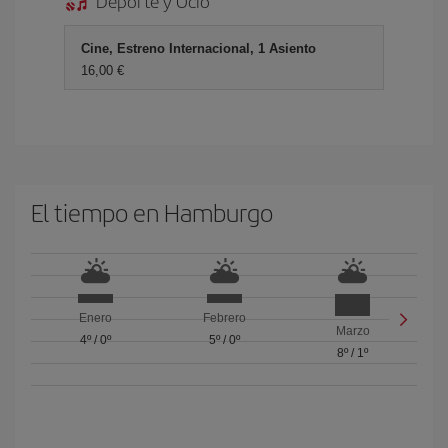
Deporte y Ocio
Cine, Estreno Internacional, 1 Asiento
16,00 €
El tiempo en Hamburgo
Enero
Febrero
Marzo
4º
/
0º
5º
/
0º
8º
/
1º