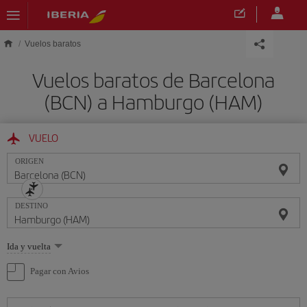
Saltar al contenido principal
Vuelos baratos
Vuelos baratos de Barcelona
(BCN) a Hamburgo (HAM)
VUELO
ORIGEN
DESTINO
Seleccione
Ida y vuelta
una
opción
Pagar con Avios