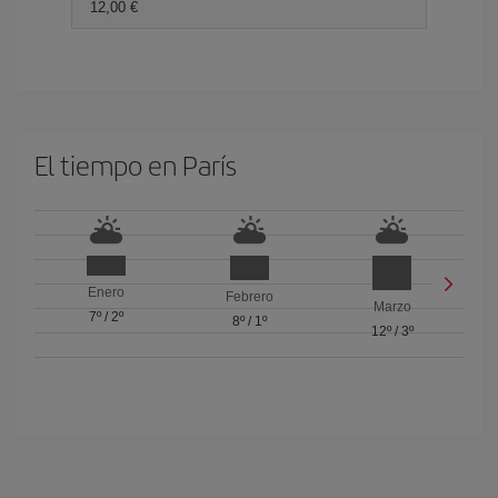
12,00 €
El tiempo en París
Enero
Febrero
Marzo
7º
/
2º
8º
/
1º
12º
/
3º