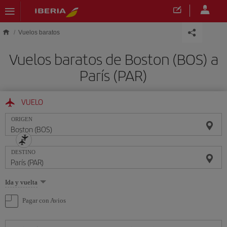
Saltar al contenido principal
Vuelos baratos
Vuelos baratos de Boston (BOS) a
París (PAR)
VUELO
ORIGEN
DESTINO
Seleccione
Ida y vuelta
una
opción
Pagar con Avios