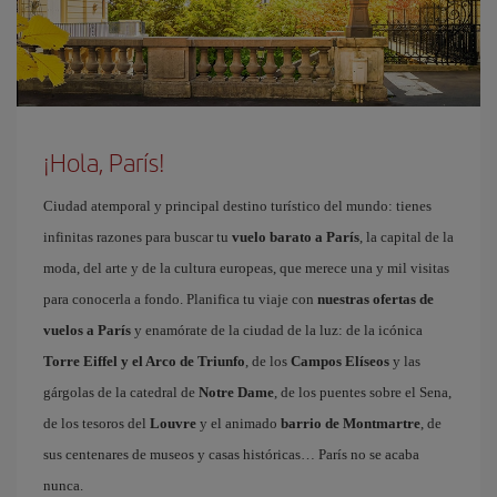
¡Hola, París!
Ciudad atemporal y principal destino turístico del mundo: tienes
infinitas razones para buscar tu
vuelo barato a París
, la capital de la
moda, del arte y de la cultura europeas, que merece una y mil visitas
para conocerla a fondo. Planifica tu viaje con
nuestras ofertas de
vuelos a París
y enamórate de la ciudad de la luz: de la icónica
Torre Eiffel y el Arco de Triunfo
, de los
Campos Elíseos
y las
gárgolas de la catedral de
Notre Dame
, de los puentes sobre el Sena,
de los tesoros del
Louvre
y el animado
barrio de Montmartre
, de
sus centenares de museos y casas históricas… París no se acaba
nunca.