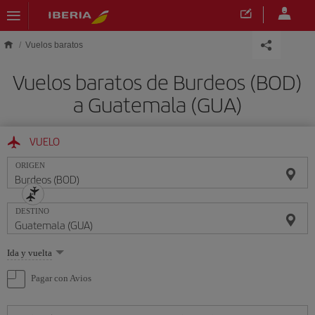
Saltar al contenido principal
Vuelos baratos
Vuelos baratos de Burdeos (BOD)
a Guatemala (GUA)
VUELO
ORIGEN
DESTINO
Seleccione
Ida y vuelta
una
opción
Pagar con Avios