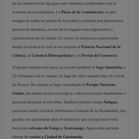
de los atractivos de una gran urbe moderna combinados con la
aventura de la naturaleza. La
Plaza de la Constitución
, la más
antigua de todas las plazas de la ciudad y animada por pintorescos
puestos de artesanía, es uno de los lugares más imponentes y
significativos de la ciudad. Su centro lo ocupa una espectacular
fuente en torno a la cual se encuentran el
Palacio Nacional de la
Cultura
, la
Catedral Metropolitana
y el
Portal del Comercio
.
Si quieres respirar aire puro, no puedes perderte el
lago Amatitlán
, a
25 kilómetros de la ciudad, un lago de cráter situado bajo el volcán
de Pacaya. De camino al lago encontrarás el
Parque Naciones
Unidas
, declarado reserva ecológica e ideal para hacer senderismo o
practicar deportes al aire libre. También puedes visitar
Antigua
,
preciosa ciudad colonial, Patrimonio Cultural de la Humanidad, que
guarda casi quinientos años de historia y una excepcional vista
hacia los
volcanes de Fuego y Acatenango
. Aprovecha nuestras
ofertas de
vuelos a Ciudad de Guatemala
.