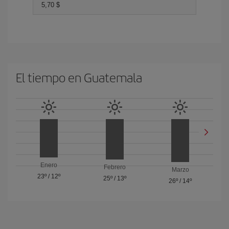
5,70 $
El tiempo en Guatemala
Enero
Febrero
Marzo
23º
/
12º
25º
/
13º
26º
/
14º