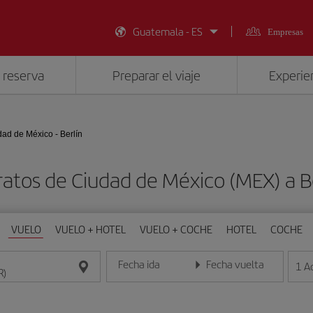
Guatemala - ES
Empresas
 reserva
Preparar el viaje
Experien
ad de México - Berlín
ratos de Ciudad de México (MEX) a Be
VUELO
VUELO + HOTEL
VUELO + COCHE
HOTEL
COCHE
Fecha ida
Fecha vuelta
1
A
Introduce la fecha en formato día/mes/año
Introduce la fecha en format