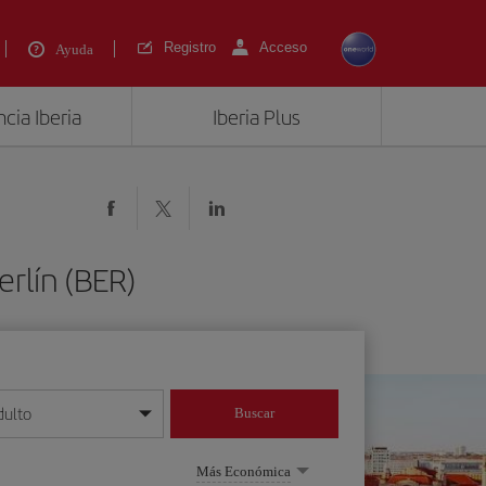
Registro
Acceso
Ayuda
cia Iberia
Iberia Plus
rlín (BER)
dulto
Buscar
o día/mes/año
Más Económica