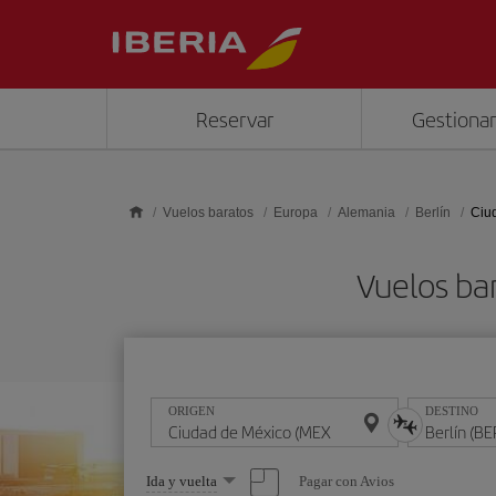
Saltar al contenido principal
Reservar
Gestionar
Vuelos baratos
Europa
Alemania
Berlín
Ciud
Vuelos ba
ORIGEN
DESTINO
Seleccione
Pagar con Avios
Ida y vuelta