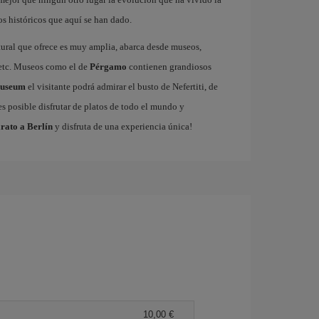
s históricos que aquí se han dado.
tural que ofrece es muy amplia, abarca desde museos,
s etc. Museos como el de
Pérgamo
contienen grandiosos
Museum
el visitante podrá admirar el busto de Nefertiti, de
s posible disfrutar de platos de todo el mundo y
rato a Berlín
y disfruta de una experiencia única!
10,00 €