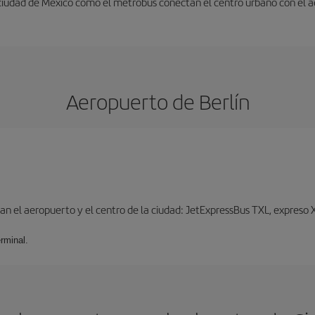
 ciudad de México como el metrobús conectan el centro urbano con el 
Aeropuerto de Berlín
n el aeropuerto y el centro de la ciudad: JetExpressBus TXL, expreso X9
rminal.