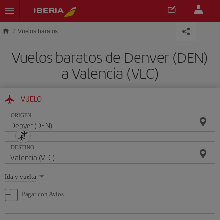
Saltar al contenido principal
Vuelos baratos
Vuelos baratos de Denver (DEN)
a Valencia (VLC)
VUELO
ORIGEN
DESTINO
Seleccione
Ida y vuelta
una
opción
Pagar con Avios