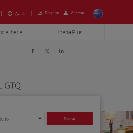
Registro
Acceso
Ayuda
cia Iberia
Iberia Plus
1 GTQ
dulto
Buscar
o día/mes/año