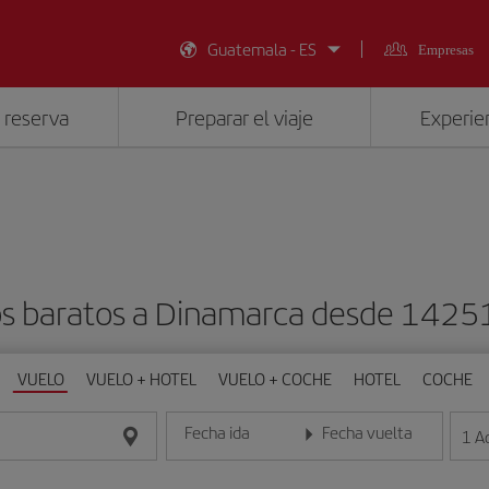
Guatemala - ES
Empresas
 reserva
Preparar el viaje
Experien
os baratos a Dinamarca desde 1425
VUELO
VUELO + HOTEL
VUELO + COCHE
HOTEL
COCHE
Fecha ida
Fecha vuelta
1
A
Introduce la fecha en formato día/mes/año
Introduce la fecha en format