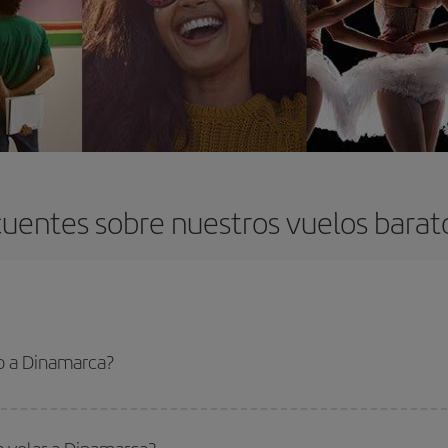
uentes sobre nuestros vuelos bara
o a Dinamarca?
 el vuelo más barato si evitas temporadas altas, compras con antelación y pued
oncreto para tu viaje, mira nuestras ofertas y déjate inspirar: seguro que en