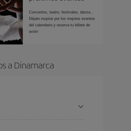
Conciertos, teatro, festivales, danza...
Déjate inspirar por los mejores eventos
del calendario y reserva tu billete de
avión
tos a Dinamarca
es ser flexible con las fechas y horarios de ida y
cuentras el vuelo más barato.