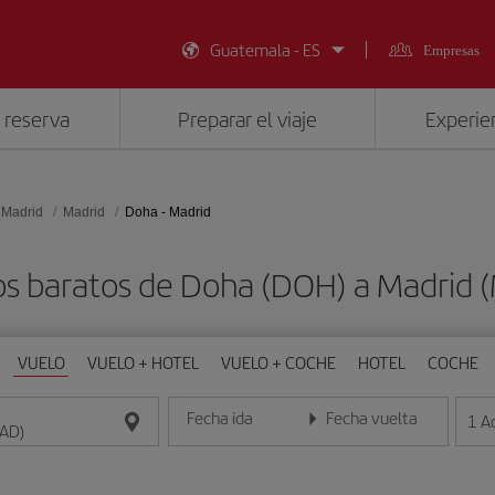
Guatemala - ES
Empresas
 reserva
Preparar el viaje
Experien
 Madrid
Madrid
Doha - Madrid
os baratos de Doha (DOH) a Madrid 
VUELO
VUELO + HOTEL
VUELO + COCHE
HOTEL
COCHE
Fecha ida
Fecha vuelta
1
A
Introduce la fecha en formato día/mes/año
Introduce la fecha en format