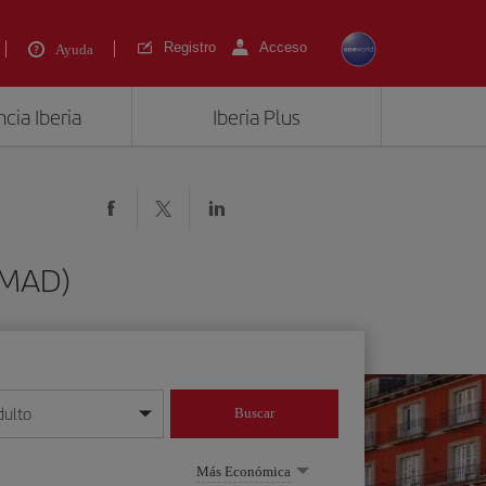
Registro
Acceso
Ayuda
cia Iberia
Iberia Plus
(MAD)
dulto
Buscar
o día/mes/año
Más Económica