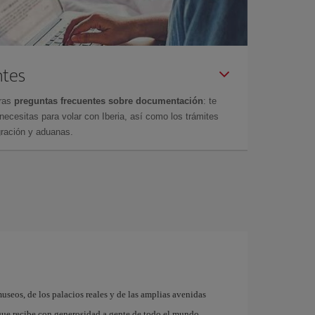
ntes
tras
preguntas frecuentes sobre documentación
: te
cesitas para volar con Iberia, así como los trámites
gración y aduanas.
museos, de los palacios reales y de las amplias avenidas
que recibe con generosidad a gente de todo el mundo.