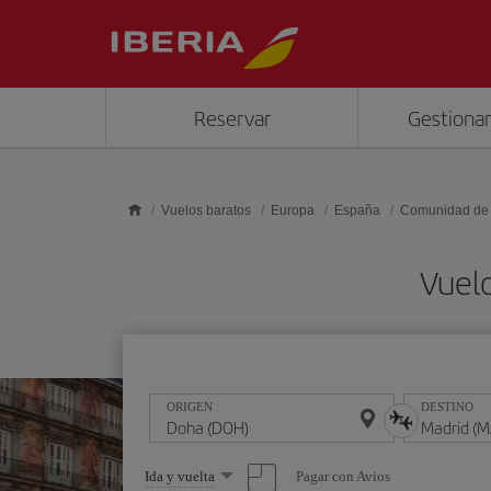
Saltar al contenido principal
Reservar
Gestionar
Vuelos baratos
Europa
España
Comunidad de
Vuel
ORIGEN
DESTINO
Seleccione
Pagar con Avios
Ida y vuelta