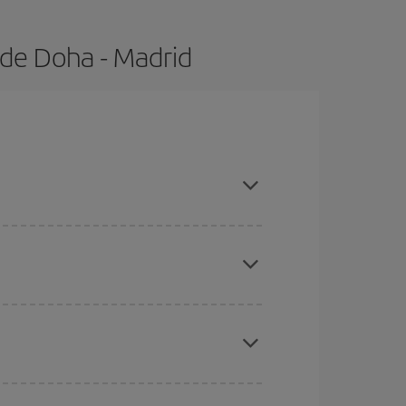
 de Doha - Madrid
 con antelación y puedes ser flexible con las
ratos
. Dinos desde dónde vuelas, a dónde
ra días cercanos
, tanto de ida como de vuelta,
gunos
horarios
puede que te hagan ahorrar aún
eral las Navidades, la Semana Santa y los