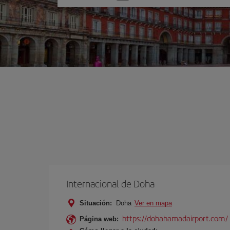
una
opción
Internacional de Doha
Situación:
Doha
Ver en mapa
https://dohahamadairport.com/
Página web: