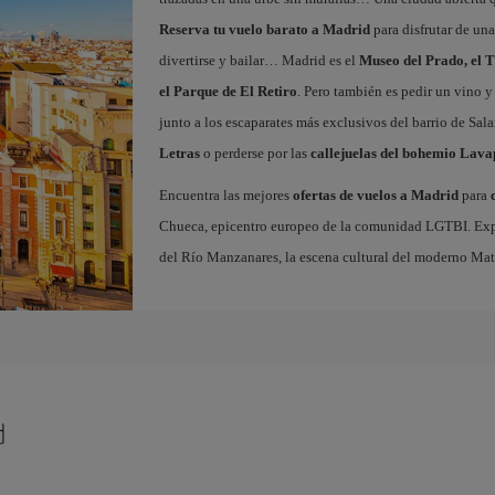
Reserva tu vuelo barato a Madrid
para disfrutar de un
divertirse y bailar… Madrid es el
Museo del Prado, el T
el Parque de El Retiro
. Pero también es pedir un vino y
junto a los escaparates más exclusivos del barrio de Sal
Letras
o perderse por las
callejuelas del bohemio Lava
Encuentra las mejores
ofertas de vuelos a Madrid
para
Chueca, epicentro europeo de la comunidad LGTBI. Explora
del Río Manzanares, la escena cultural del moderno Ma
d