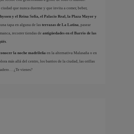
a ciudad que nunca duerme y que invita a comer, beber,
hyssen y el Reina Sofía, el Palacio Real, la Plaza Mayor y
 una tapa en alguna de las
terrazas de La Latina
, pasear
amanca, recorrer tiendas de
antigüedades en el Barrio de las
piés
.
conocer la noche madrileña
en la alternativa Malasaña o en
 más allá del centro, los barrios de la ciudad, las orillas
tadero… ¿Te vienes?