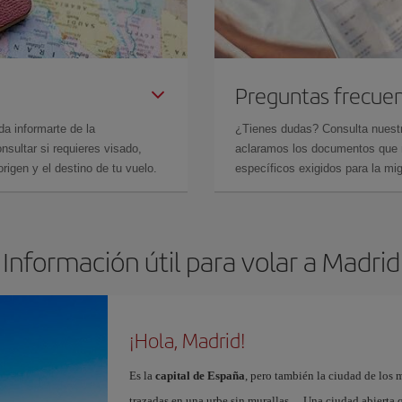
Preguntas frecue
da informarte de la
¿Tienes dudas? Consulta nues
sultar si requieres visado,
aclaramos los documentos que ne
rigen y el destino de tu vuelo.
específicos exigidos para la mi
Información útil para volar a Madrid
¡Hola, Madrid!
Es la
capital de España
, pero también la ciudad de los 
trazadas en una urbe sin murallas… Una ciudad abierta 