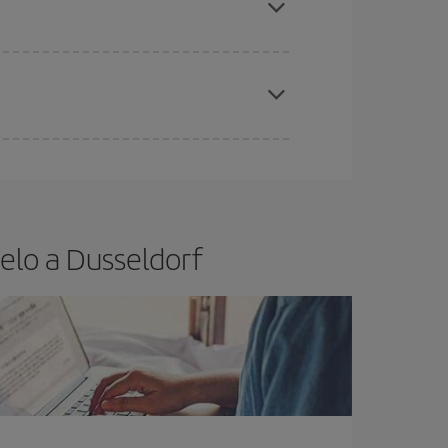
elo y de que las tarifas más baratas (turista)
sseldorf.
ra el vuelo más barato.
elo a Dusseldorf