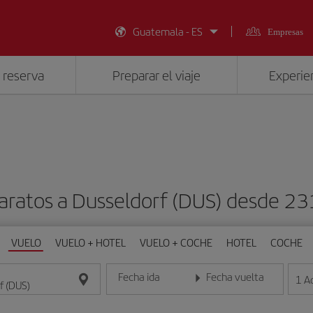
Guatemala - ES
Empresas
 reserva
Preparar el viaje
Experien
baratos a Dusseldorf (DUS) desde 2
VUELO
VUELO + HOTEL
VUELO + COCHE
HOTEL
COCHE
Fecha ida
Fecha vuelta
1
A
Introduce la fecha en formato día/mes/año
Introduce la fecha en format