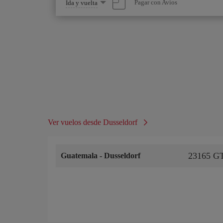
Seleccione
Pagar con Avios
Ida y vuelta
una
opción
Ver vuelos desde Dusseldorf
23165 G
Guatemala
-
Dusseldorf