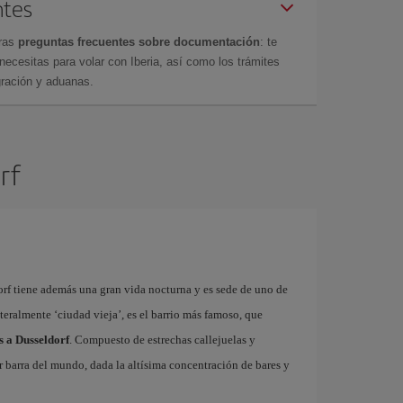
ntes
tras
preguntas frecuentes sobre documentación
: te
cesitas para volar con Iberia, así como los trámites
gración y aduanas.
rf
rf tiene además una gran vida nocturna y es sede de uno de
literalmente ‘ciudad vieja’, es el barrio más famoso, que
s a Dusseldorf
. Compuesto de estrechas callejuelas y
r barra del mundo, dada la altísima concentración de bares y