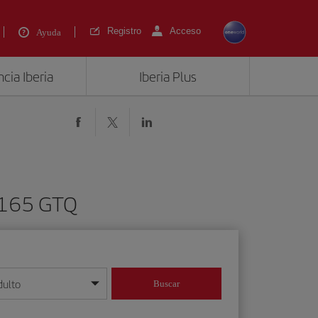
Registro
Acceso
Ayuda
cia Iberia
Iberia Plus
3165 GTQ
dulto
Buscar
o día/mes/año