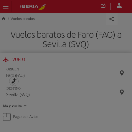
Saltar al contenido principal
Vuelos baratos
Vuelos baratos de Faro (FAO) a
Sevilla (SVQ)
VUELO
ORIGEN
DESTINO
Seleccione
Ida y vuelta
una
opción
Pagar con Avios