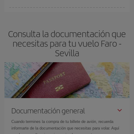
Cualquier día de la semana puedes encontrar vuelos baratos. Las
claves para encontrar los mejores precios son
anticiparte y ser
flexible.
Lo normal es que
cuanto antes
reserves tus billetes de
Consulta la documentación que
avión más baratos te saldrán. Además, si buscas los vuelos con
las fechas y los horarios del viaje un poco abiertos, podrás
elegir
necesitas para tu vuelo Faro -
el precio más barato.
Sevilla
Documentación general
Cuando termines la compra de tu billete de avión, recuerda
informarte de la documentación que necesitas para volar. Aquí