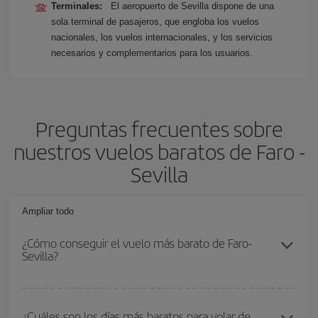
Terminales:
El aeropuerto de Sevilla dispone de una
sola terminal de pasajeros, que engloba los vuelos
nacionales, los vuelos internacionales, y los servicios
necesarios y complementarios para los usuarios.
Preguntas frecuentes sobre
nuestros vuelos baratos de Faro -
Sevilla
Ampliar todo
¿Cómo conseguir el vuelo más barato de Faro-
Sevilla?
Podrás ahorrar en tu billete de avión de Faro-Sevilla-dest y
conseguir el vuelo más barato si evitas temporadas altas,
¿Cuáles son los días más baratos para volar de