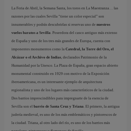
La Feria de Abril, la Semana Santa, los toros en La Maestranza… las
razones por las cuales Sevilla “tiene un color especial” son
innumerables y podrás descubrirlas si reservas uno de
nuestros
vuelos baratos a Sevilla
. Poseedora del casco antiguo más extenso
de España y uno de los tres más grandes de Europa, cuenta con
imponentes monumentos como la
Catedral, la Torre del Oro, el
Alcázar o el Archivo de Indias
, declarados Patrimonio de la
Humanidad por la Unesco. La Plaza de España, gran espacio abierto
monumental construido en 1929 con motivo de la Exposición
iberoamericana, es un interesante ejemplo de arquitectura
regionalista y uno de los lugares más característicos de la ciudad.
Dos barrios imprescindibles para impregnarte de la esencia de
Sevilla son el
barrio de Santa Cruz y Triana
. El primero, la antigua
judería medieval, es uno de los más emblemáticos y pintorescos de
la ciudad. Triana, al otro lado del río, es uno de los barrios más
populares, pintorescos y flamencos de Sevilla.