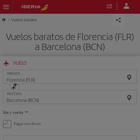
Saltar al contenido principal
Vuelos baratos
Vuelos baratos de Florencia (FLR)
a Barcelona (BCN)
VUELO
ORIGEN
DESTINO
Seleccione
Ida y vuelta
una
opción
Pagar con Avios