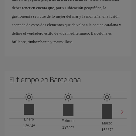
debes tener en cuenta que, por su ubicación geográfica, la
gastronomía se nutre de lo mejor del mar y la montaña, una fusión
acertada de estos dos elementos que da valor a la cocina catalana y
define el verdadero estilo de vida mediterráneo. Barcelona es
brillante, rimbombante y maravillosa.
El tiempo en Barcelona
Enero
Febrero
Marzo
12º
/
4º
13º
/
4º
16º
/
7º