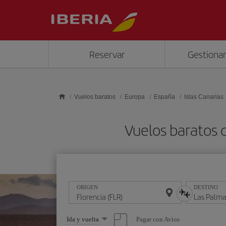
Saltar al contenido principal
Reservar
Gestionar
Vuelos baratos
Europa
España
Islas Canarias
Vuelos baratos d
ORIGEN
DESTINO
Seleccione
Pagar con Avios
Ida y vuelta