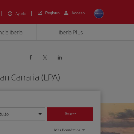
Registro
Acceso
Ayuda
cia Iberia
Iberia Plus
ran Canaria (LPA)
dulto
Buscar
o día/mes/año
Más Económica