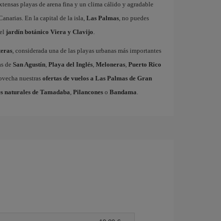
xtensas playas de arena fina y un clima cálido y agradable
Canarias. En la capital de la isla,
Las Palmas
, no puedes
el
jardín botánico Viera y Clavijo
.
eras
, considerada una de las playas urbanas más importantes
as de
San Agustín
,
Playa del Inglés
,
Meloneras
,
Puerto Rico
rovecha nuestras
ofertas de vuelos a Las Palmas de Gran
s naturales de Tamadaba
,
Pilancones
o
Bandama
.