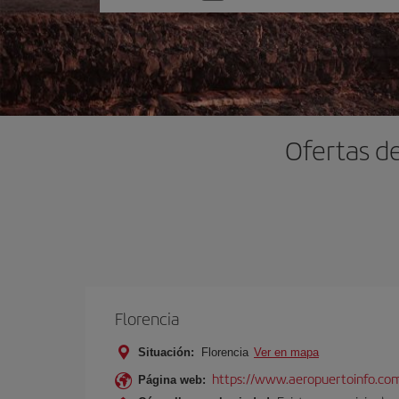
una
opción
Ofertas de
Florencia
Situación:
Florencia
Ver en mapa
https://www.aeropuertoinfo.com
Página web: