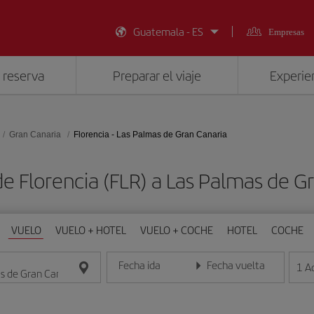
Guatemala - ES
Empresas
 reserva
Preparar el viaje
Experien
Gran Canaria
Florencia - Las Palmas de Gran Canaria
e Florencia (FLR) a Las Palmas de G
VUELO
VUELO + HOTEL
VUELO + COCHE
HOTEL
COCHE
Fecha ida
Fecha vuelta
1
A
Introduce la fecha en formato día/mes/año
Introduce la fecha en format