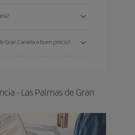
elo y de que las tarifas más baratas (turista)
orencia-Las Palmas de Gran Canaria-dest
.
ria?
ra el vuelo más barato.
de Gran Canaria a buen precio?
ser flexible.
Lo normal es que
cuanto antes
 poco abiertos, podrás
elegir el precio más
ncia - Las Palmas de Gran