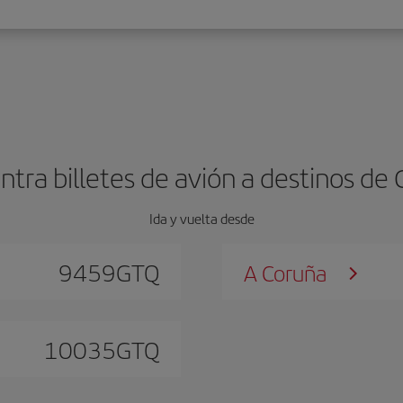
tra billetes de avión a destinos de G
Ida y vuelta desde
9459
GTQ
A Coruña
10035
GTQ