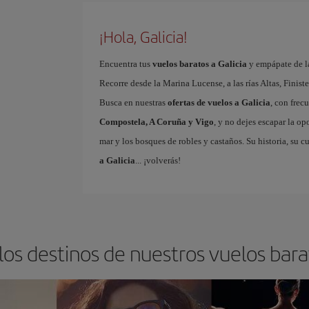
¡Hola, Galicia!
Encuentra tus
vuelos baratos a Galicia
y empápate de la
Recorre desde la Marina Lucense, a las rías Altas, Finister
Busca en nuestras
ofertas de vuelos a Galicia
, con frec
Compostela, A Coruña y Vigo
, y no dejes escapar la op
mar y los bosques de robles y castaños. Su historia, su cu
a Galicia
... ¡volverás!
los destinos de nuestros vuelos barat