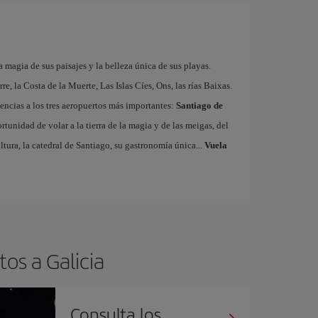
 magia de sus paisajes y la belleza única de sus playas.
re, la Costa de la Muerte, Las Islas Cíes, Ons, las rías Baixas.
uencias a los tres aeropuertos más importantes:
Santiago de
ortunidad de volar a la tierra de la magia y de las meigas, del
ltura, la catedral de Santiago, su gastronomía única...
Vuela
os a Galicia
Consulta los