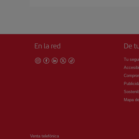
En la red
De tu
Tu segur
Accesibi
Comprom
Publicid
Sostenib
Mapa del
Venta telefónica