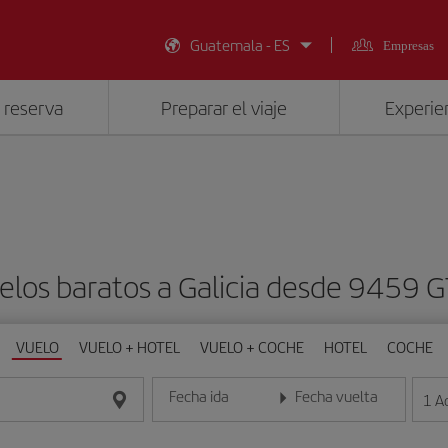
Guatemala - ES
Empresas
 reserva
Preparar el viaje
Experien
elos baratos a Galicia desde 9459 
VUELO
VUELO + HOTEL
VUELO + COCHE
HOTEL
COCHE
Fecha ida
Fecha vuelta
1
A
Introduce la fecha en formato día/mes/año
Introduce la fecha en format