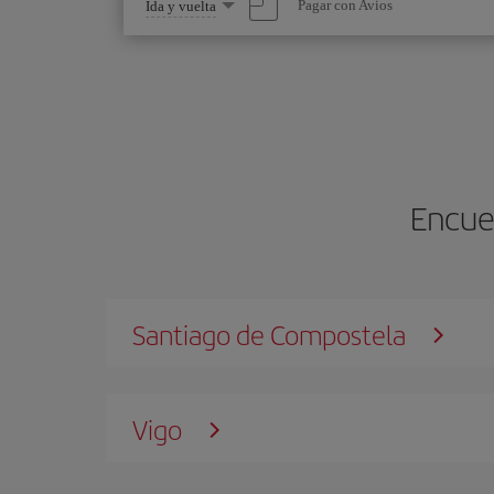
Seleccione
Pagar con Avios
Ida y vuelta
una
opción
Encuen
Santiago de Compostela
Vigo