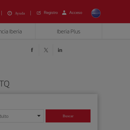
Registro
Acceso
Ayuda
cia Iberia
Iberia Plus
GTQ
dulto
Buscar
o día/mes/año