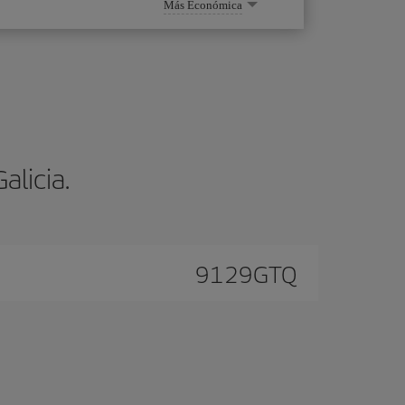
Más Económica
alicia.
9129
GTQ