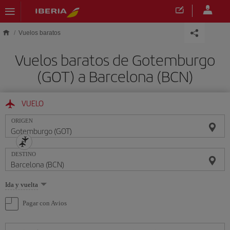
Saltar al contenido principal
Vuelos baratos
Vuelos baratos de Gotemburgo
(GOT) a Barcelona (BCN)
VUELO
ORIGEN
DESTINO
Seleccione
Ida y vuelta
una
opción
Pagar con Avios