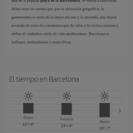
mar en la popular
playa de la Barceloneta
. Si vuelas a Barcelona
debes tener en cuenta que, por su ubicación geográfica, la
gastronomía se nutre de lo mejor del mar y la montaña, una fusión
acertada de estos dos elementos que da valor a la cocina catalana y
define el verdadero estilo de vida mediterráneo. Barcelona es
brillante, rimbombante y maravillosa.
El tiempo en Barcelona
Enero
Febrero
Marzo
12º
/
4º
13º
/
4º
16º
/
7º