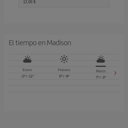
12,00 $
El tiempo en Madison
Enero
Febrero
Marzo
-2º
/
-11º
0º
/
-9º
7º
/
-3º