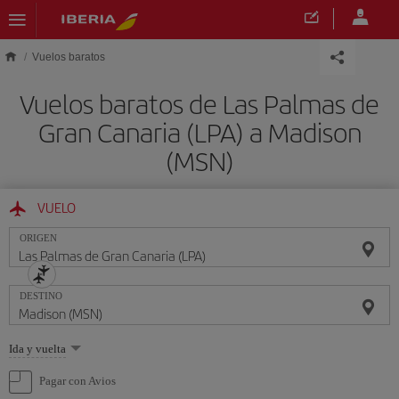
Saltar al contenido principal
Vuelos baratos
Vuelos baratos de Las Palmas de
Gran Canaria (LPA) a Madison
(MSN)
VUELO
ORIGEN
DESTINO
Seleccione
Ida y vuelta
una
opción
Pagar con Avios