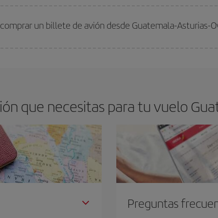
arte el mejor precio según tus necesidades de viaje. La tarifa básica, te asegu
 comprar un billete de avión desde Guatemala-Asturias-O
os baratos. Las claves para encontrar los mejores precios son
anticiparte y 
drán. Además, si buscas los vuelos con las fechas y los horarios del viaje un
ón que necesitas para tu vuelo Gua
Preguntas frecue