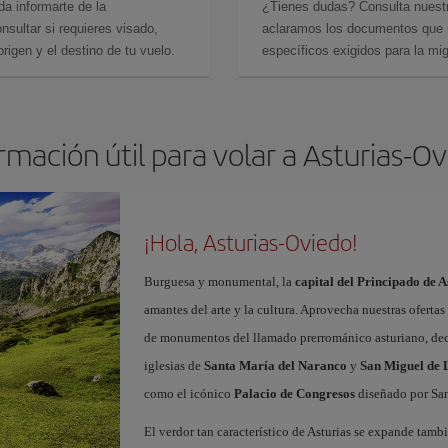
da informarte de la
¿Tienes dudas? Consulta nues
sultar si requieres visado,
aclaramos los documentos que ne
rigen y el destino de tu vuelo.
específicos exigidos para la mi
rmación útil para volar a Asturias-O
¡Hola, Asturias-Oviedo!
Burguesa y monumental, la
capital del Principado de A
amantes del arte y la cultura. Aprovecha nuestras oferta
de monumentos del llamado prerrománico asturiano, decl
iglesias de
Santa María del Naranco
y
San Miguel de L
como el icónico
Palacio de Congresos
diseñado por San
El verdor tan característico de Asturias se expande tamb