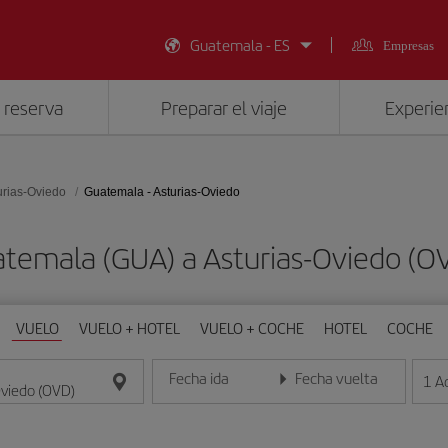
Guatemala - ES
Empresas
 reserva
Preparar el viaje
Experien
urias-Oviedo
Guatemala - Asturias-Oviedo
atemala (GUA) a Asturias-Oviedo 
VUELO
VUELO + HOTEL
VUELO + COCHE
HOTEL
COCHE
Fecha ida
Fecha vuelta
1
A
Introduce la fecha en formato día/mes/año
Introduce la fecha en format