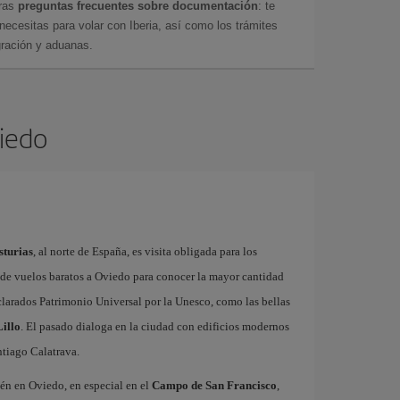
tras
preguntas frecuentes sobre documentación
: te
cesitas para volar con Iberia, así como los trámites
gración y aduanas.
viedo
sturias
, al norte de España, es visita obligada para los
s de vuelos baratos a Oviedo para conocer la mayor cantidad
arados Patrimonio Universal por la Unesco, como las bellas
illo
. El pasado dialoga en la ciudad con edificios modernos
tiago Calatrava.
ién en Oviedo, en especial en el
Campo de San Francisco
,