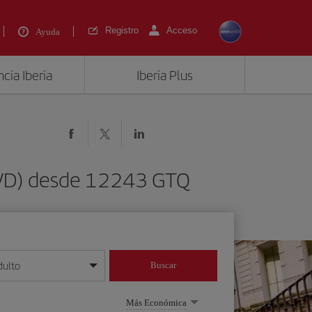
Registro
Acceso
Ayuda
cia Iberia
Iberia Plus
(OVD) desde 12243 GTQ
dulto
Buscar
o día/mes/año
Más Económica