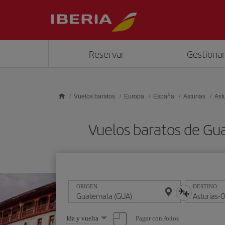
Saltar al contenido principal
Reservar
Gestionar
Vuelos baratos
Europa
España
Asturias
Ast
Vuelos baratos de Gu
ORIGEN
DESTINO
Seleccione
Pagar con Avios
Ida y vuelta