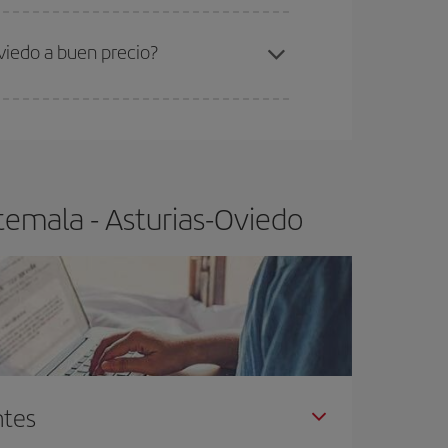
ra el vuelo más barato.
viedo a buen precio?
ser flexible.
Lo normal es que
cuanto antes
 poco abiertos, podrás
elegir el precio más
temala - Asturias-Oviedo
ntes