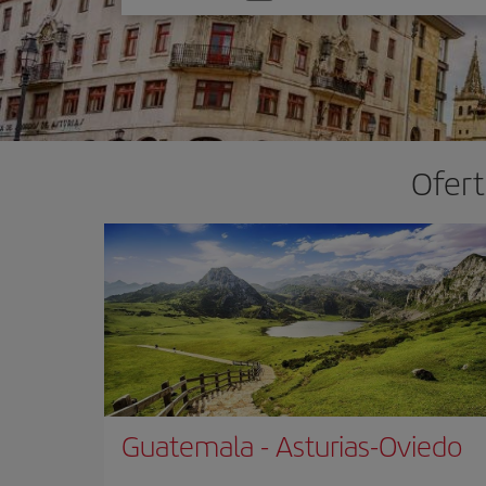
una
opción
Ofert
Guatemala
-
Asturias-Oviedo