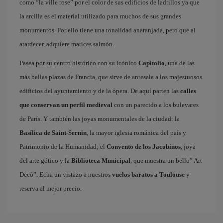
como “la ville rose” por el color de sus edificios de ladrillos ya que
la arcilla es el material utilizado para muchos de sus grandes
monumentos. Por ello tiene una tonalidad anaranjada, pero que al
atardecer, adquiere matices salmón.
Pasea por su centro histórico con su icónico
Capitolio
, una de las
más bellas plazas de Francia, que sirve de antesala a los majestuosos
edificios del ayuntamiento y de la ópera. De aquí parten las
calles
que conservan un perfil medieval
con un parecido a los bulevares
de París. Y también las joyas monumentales de la ciudad: la
Basílica de Saint-Sernin
, la mayor iglesia románica del país y
Patrimonio de la Humanidad; el
Convento de los Jacobinos
, joya
del arte gótico y la
Biblioteca Municipal
, que muestra un bello” Art
Decò”. Echa un vistazo a nuestros
vuelos baratos a Toulouse
y
reserva al mejor precio.