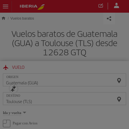
Saltar al contenido principal
Vuelos baratos
Vuelos baratos de Guatemala
(GUA) a Toulouse (TLS) desde
12628 GTQ
VUELO
ORIGEN
DESTINO
Seleccione
Ida y vuelta
una
opción
Pagar con Avios