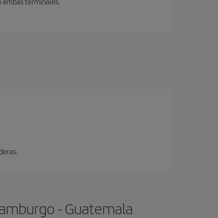
en ambas terminales.
deras.
 Hamburgo - Guatemala