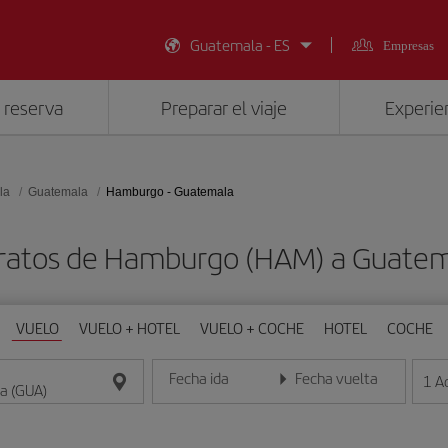
Guatemala - ES
Empresas
 reserva
Preparar el viaje
Experien
la
Guatemala
Hamburgo - Guatemala
aratos de Hamburgo (HAM) a Guatem
VUELO
VUELO + HOTEL
VUELO + COCHE
HOTEL
COCHE
Fecha ida
Fecha vuelta
1
A
Introduce la fecha en formato día/mes/año
Introduce la fecha en format