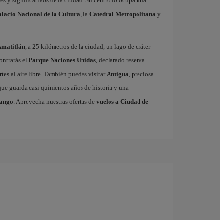
es y significativos de la ciudad. Su centro lo ocupa una
alacio Nacional de la Cultura
, la
Catedral Metropolitana
y
Amatitlán
, a 25 kilómetros de la ciudad, un lago de cráter
ontrarás el
Parque Naciones Unidas
, declarado reserva
tes al aire libre. También puedes visitar
Antigua
, preciosa
ue guarda casi quinientos años de historia y una
nango
. Aprovecha nuestras ofertas de
vuelos a Ciudad de