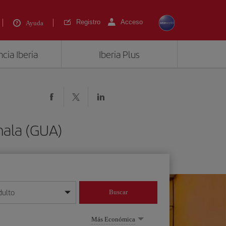
Registro
Acceso
Ayuda
cia Iberia
Iberia Plus
ala (GUA)
dulto
Buscar
o día/mes/año
Más Económica