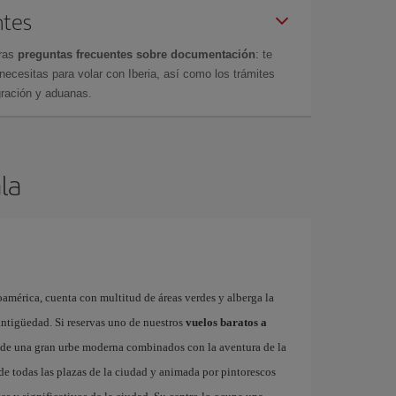
ntes
tras
preguntas frecuentes sobre documentación
: te
cesitas para volar con Iberia, así como los trámites
gración y aduanas.
la
américa, cuenta con multitud de áreas verdes y alberga la
ntigüedad. Si reservas uno de nuestros
vuelos baratos a
s de una gran urbe moderna combinados con la aventura de la
 de todas las plazas de la ciudad y animada por pintorescos