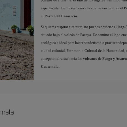
puestos de artesanía, es uno de los lugares más imponent
espectacular fuente en torno a la cual se encuentran el
P
el
Portal del Comercio
.
Si quieres respirar aire puro, no puedes perderte el
lago 
situado bajo el volcán de Pacaya. De camino al lago enc
ecológica e ideal para hacer senderismo o practicar depor
ciudad colonial, Patrimonio Cultural de la Humanidad, q
excepcional vista hacia los
volcanes de Fuego y Acate
Guatemala
.
emala