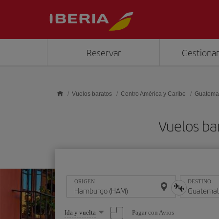
Saltar al contenido principal
Reservar
Gestionar
Vuelos baratos
Centro América y Caribe
Guatema
Vuelos b
ORIGEN
DESTINO
Seleccione
Pagar con Avios
Ida y vuelta