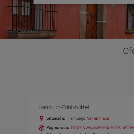
una
opción
Of
Hamburg-Fuhlsbüttel
Situación:
Hamburgo
Ver en mapa
https://www.aeropuertos.net/a
Página web: