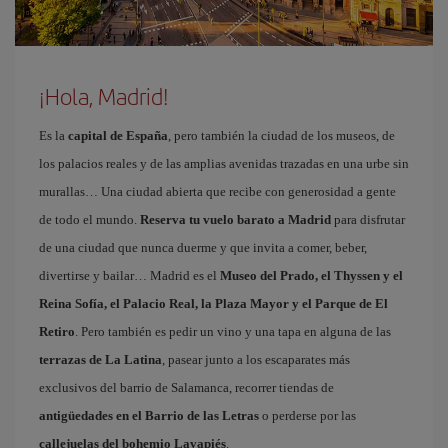
¡Hola, Madrid!
Es la
capital de España
, pero también la ciudad de los museos, de
los palacios reales y de las amplias avenidas trazadas en una urbe sin
murallas… Una ciudad abierta que recibe con generosidad a gente
de todo el mundo.
Reserva tu vuelo barato a Madrid
para disfrutar
de una ciudad que nunca duerme y que invita a comer, beber,
divertirse y bailar… Madrid es el
Museo del Prado, el Thyssen y el
Reina Sofía, el Palacio Real, la Plaza Mayor y el Parque de El
Retiro
. Pero también es pedir un vino y una tapa en alguna de las
terrazas de La Latina
, pasear junto a los escaparates más
exclusivos del barrio de Salamanca, recorrer tiendas de
antigüedades en el Barrio de las Letras
o perderse por las
callejuelas del bohemio Lavapiés
.