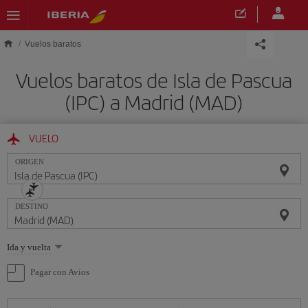
Saltar al contenido principal
Vuelos baratos
Vuelos baratos de Isla de Pascua
(IPC) a Madrid (MAD)
VUELO
ORIGEN
DESTINO
Seleccione
Ida y vuelta
una
opción
Pagar con Avios