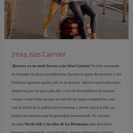
¡Hola, Islas Caimán!
¡
Reserva ya tu vuelo barato a las Islas Caimán
! Si estás pensando
en relajarte en playas paradisíacas, bucear en aguas de ensueño y ver
brillantes iguanas azules, éste es tu destino. Quizá es por todos estos
atractivos por los que cada año, cerca de dos millones de turistas
visitan a estas islas, porque se trata de un lugar cosmopolita, con
casi la mitad de la población extranjera, y puede que por ello, su
población muestra una hospitalidad desmesurada. No olvides
recorrer
North Side y las islas de las Hermanas
para descubrir
bosques exuberantes, aves diversas, cuevas misteriosas y playas