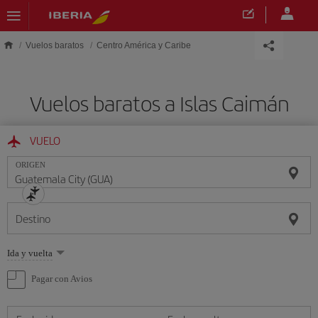
Saltar al contenido principal
Vuelos baratos
Centro América y Caribe
Vuelos baratos a Islas Caimán
VUELO
ORIGEN
Destino
Seleccione
Ida y vuelta
una
opción
Pagar con Avios