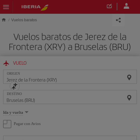
Saltar al contenido principal
Vuelos baratos
Vuelos baratos de Jerez de la
Frontera (XRY) a Bruselas (BRU)
VUELO
ORIGEN
DESTINO
Seleccione
Ida y vuelta
una
opción
Pagar con Avios