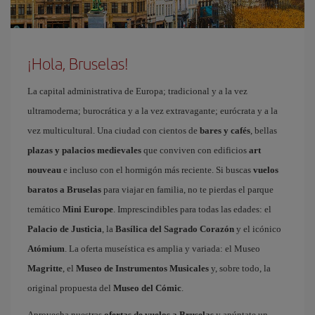
¡Hola, Bruselas!
La capital administrativa de Europa; tradicional y a la vez
ultramoderna; burocrática y a la vez extravagante; eurócrata y a la
vez multicultural. Una ciudad con cientos de
bares y cafés
, bellas
plazas y palacios medievales
que conviven con edificios
art
nouveau
e incluso con el hormigón más reciente. Si buscas
vuelos
baratos a Bruselas
para viajar en familia, no te pierdas el parque
temático
Mini Europe
. Imprescindibles para todas las edades: el
Palacio de Justicia
, la
Basílica del Sagrado Corazón
y el icónico
Atómium
. La oferta museística es amplia y variada: el Museo
Magritte
, el
Museo de Instrumentos Musicales
y, sobre todo, la
original propuesta del
Museo del Cómic
.
Aprovecha nuestras
ofertas de vuelos a Bruselas
y apúntate un