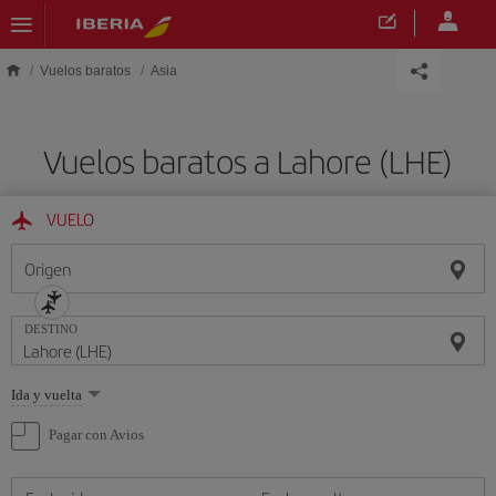
Saltar al contenido principal
Vuelos baratos
Asia
Vuelos baratos a Lahore (LHE)
VUELO
Origen
DESTINO
Seleccione
Ida y vuelta
una
opción
Pagar con Avios