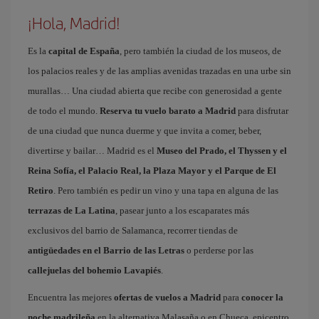
¡Hola, Madrid!
Es la
capital de España
, pero también la ciudad de los museos, de
los palacios reales y de las amplias avenidas trazadas en una urbe sin
murallas… Una ciudad abierta que recibe con generosidad a gente
de todo el mundo.
Reserva tu vuelo barato a Madrid
para disfrutar
de una ciudad que nunca duerme y que invita a comer, beber,
divertirse y bailar… Madrid es el
Museo del Prado, el Thyssen y el
Reina Sofía, el Palacio Real, la Plaza Mayor y el Parque de El
Retiro
. Pero también es pedir un vino y una tapa en alguna de las
terrazas de La Latina
, pasear junto a los escaparates más
exclusivos del barrio de Salamanca, recorrer tiendas de
antigüedades en el Barrio de las Letras
o perderse por las
callejuelas del bohemio Lavapiés
.
Encuentra las mejores
ofertas de vuelos a Madrid
para
conocer la
noche madrileña
en la alternativa Malasaña o en Chueca, epicentro