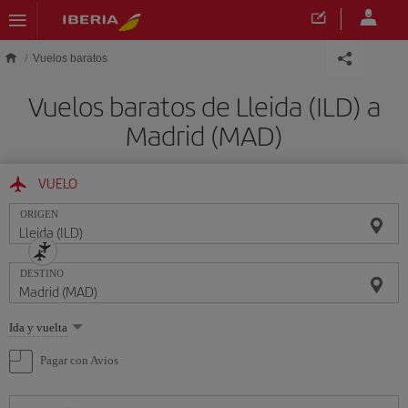
Saltar al contenido principal
Vuelos baratos
Vuelos baratos de Lleida (ILD) a
Madrid (MAD)
VUELO
ORIGEN
DESTINO
Seleccione
Ida y vuelta
una
opción
Pagar con Avios