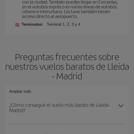
con la ciudad. También puedes llegar en Cercanías,
en el autobús exprés o en varias líneas de autobús
urbano e interurbano. Los taxis también tienen
acceso directo al aeropuerto.
Terminales:
Terminal 1, 2, 3 y 4
Preguntas frecuentes sobre
nuestros vuelos baratos de Lleida
- Madrid
Ampliar todo
¿Cómo conseguir el vuelo más barato de Lleida-
Madrid?
Podrás ahorrar en tu billete de avión de Lleida-Madrid-dest y
conseguir el vuelo más barato si evitas temporadas altas,