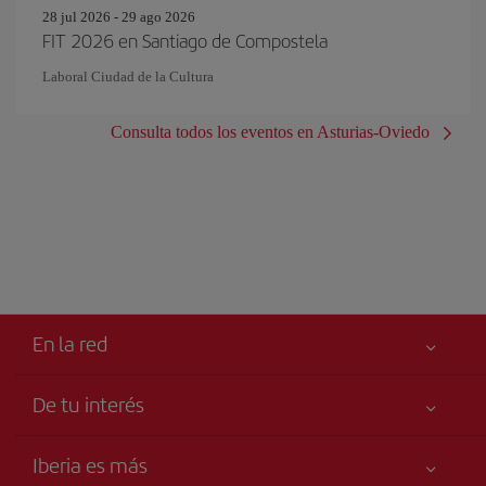
28 jul 2026 - 29 ago 2026
FIT 2026 en Santiago de Compostela
Laboral Ciudad de la Cultura
Consulta todos los eventos en Asturias-Oviedo
En la red
De tu interés
Tu seguridad es lo primero
Iberia es más
Accesibilidad