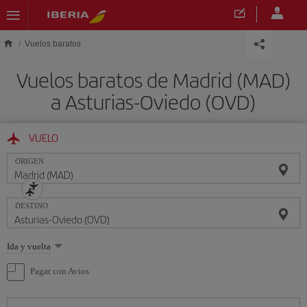
Saltar al contenido principal
Vuelos baratos
Vuelos baratos de Madrid (MAD)
a Asturias-Oviedo (OVD)
VUELO
ORIGEN
DESTINO
Seleccione
Ida y vuelta
una
opción
Pagar con Avios