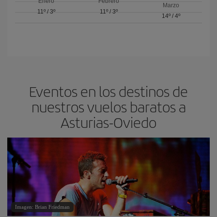
Enero
Febrero
Marzo
11º
/
3º
11º
/
3º
14º
/
4º
Eventos en los destinos de
nuestros vuelos baratos a
Asturias-Oviedo
Imagen: Brian Friedman