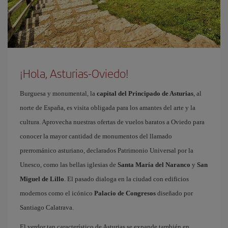
¡Hola, Asturias-Oviedo!
Burguesa y monumental, la
capital del Principado de Asturias
, al
norte de España, es visita obligada para los amantes del arte y la
cultura. Aprovecha nuestras ofertas de vuelos baratos a Oviedo para
conocer la mayor cantidad de monumentos del llamado
prerrománico asturiano, declarados Patrimonio Universal por la
Unesco, como las bellas iglesias de
Santa María del Naranco
y
San
Miguel de Lillo
. El pasado dialoga en la ciudad con edificios
modernos como el icónico
Palacio de Congresos
diseñado por
Santiago Calatrava.
El verdor tan característico de Asturias se expande también en