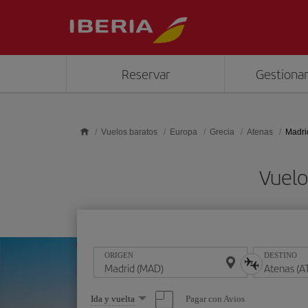
Saltar al contenido principal
Reservar
Gestionar
Vuelos baratos
Europa
Grecia
Atenas
Madri
Vuelo
ORIGEN
DESTINO
Seleccione
Pagar con Avios
Ida y vuelta