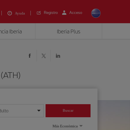
Registro
Acceso
Ayuda
cia Iberia
Iberia Plus
 (ATH)
dulto
Buscar
o día/mes/año
Más Económica