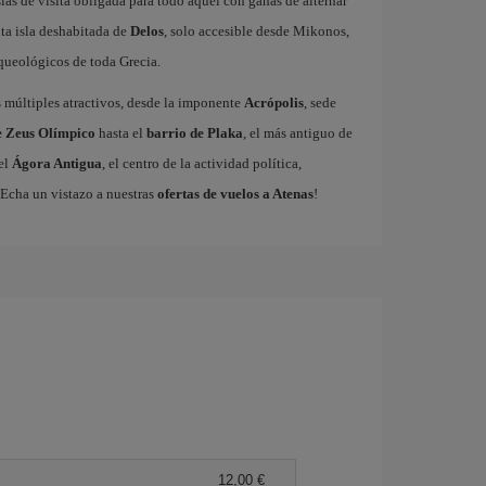
las de visita obligada para todo aquel con ganas de alternar
ta isla deshabitada de
Delos
, solo accesible desde Mikonos,
queológicos de toda Grecia.
us múltiples atractivos, desde la imponente
Acrópolis
, sede
 Zeus Olímpico
hasta el
barrio de Plaka
, el más antiguo de
 el
Ágora Antigua
, el centro de la actividad política,
 ¡Echa un vistazo a nuestras
ofertas de vuelos a Atenas
!
12,00 €