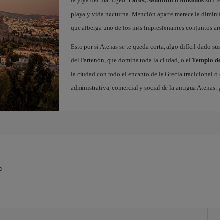
la joya del mar Egeo.
Paros, Santorini o Míkonos
son is
playa y vida nocturna. Mención aparte merece la diminu
que alberga uno de los más impresionantes conjuntos ar
Esto por si Atenas se te queda corta, algo difícil dado s
del Partenón, que domina toda la ciudad, o el
Templo de
la ciudad con todo el encanto de la Grecia tradicional o
administrativa, comercial y social de la antigua Atenas.
s