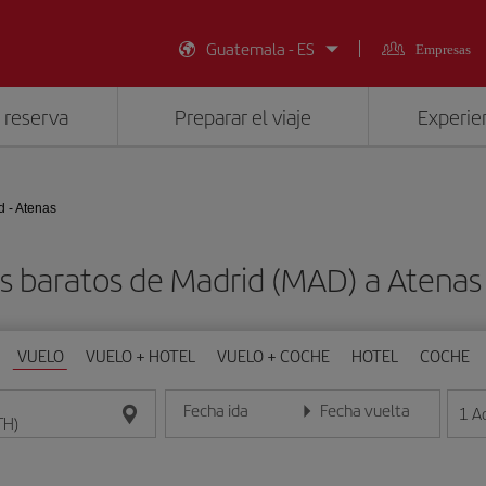
Guatemala - ES
Empresas
 reserva
Preparar el viaje
Experien
d - Atenas
s baratos de Madrid (MAD) a Atenas
VUELO
VUELO + HOTEL
VUELO + COCHE
HOTEL
COCHE
Fecha ida
Fecha vuelta
1
A
Introduce la fecha en formato día/mes/año
Introduce la fecha en format