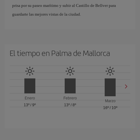
prisa por su paseo marítimo y subir al Castillo de Bellver para
guardarte las mejores vistas de la ciudad.
El tiempo en Palma de Mallorca
Enero
Febrero
Marzo
13º
/
9º
13º
/
8º
16º
/
10º