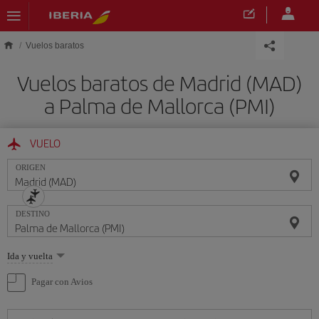
Saltar al contenido principal
Vuelos baratos
Vuelos baratos de Madrid (MAD)
a Palma de Mallorca (PMI)
VUELO
ORIGEN
DESTINO
Seleccione
Ida y vuelta
una
opción
Pagar con Avios