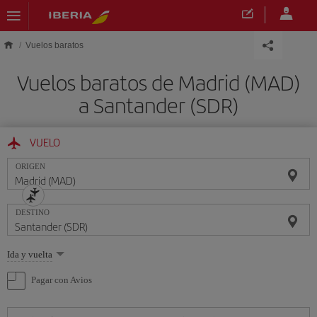
Saltar al contenido principal
Vuelos baratos
Vuelos baratos de Madrid (MAD)
a Santander (SDR)
VUELO
ORIGEN
DESTINO
Seleccione
Ida y vuelta
una
opción
Pagar con Avios