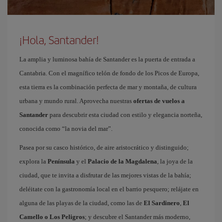
¡Hola, Santander!
La amplia y luminosa bahía de Santander es la puerta de entrada a
Cantabria. Con el magnífico telón de fondo de los Picos de Europa,
esta tierra es la combinación perfecta de mar y montaña, de cultura
urbana y mundo rural. Aprovecha nuestras
ofertas de vuelos a
Santander
para descubrir esta ciudad con estilo y elegancia norteña,
conocida como “la novia del mar”.
Pasea por su casco histórico, de aire aristocrático y distinguido;
explora la
Península
y el
Palacio de la Magdalena
, la joya de la
ciudad, que te invita a disfrutar de las mejores vistas de la bahía;
deléitate con la gastronomía local en el barrio pesquero; relájate en
alguna de las playas de la ciudad, como las de
El Sardinero
,
El
Camello o Los Peligros
; y descubre el Santander más moderno,