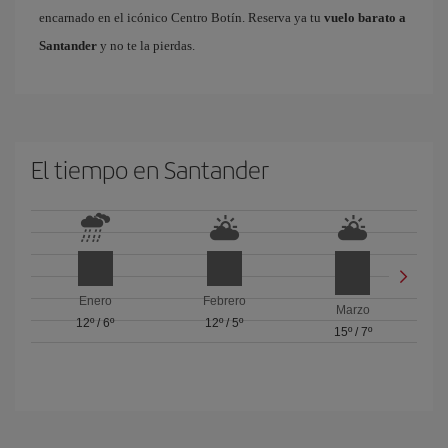
encarnado en el icónico Centro Botín. Reserva ya tu
vuelo barato a
Santander
y no te la pierdas.
El tiempo en Santander
Enero
Febrero
Marzo
12º
/
6º
12º
/
5º
15º
/
7º