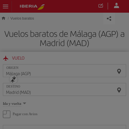
Saltar al contenido principal
Vuelos baratos
Vuelos baratos de Málaga (AGP) a
Madrid (MAD)
VUELO
ORIGEN
DESTINO
Seleccione
Ida y vuelta
una
opción
Pagar con Avios