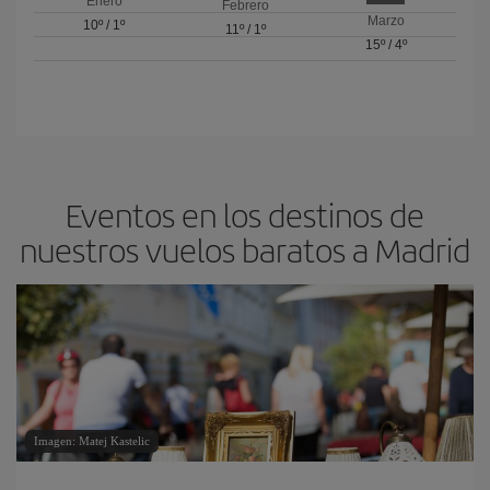
Enero
Febrero
Marzo
10º
/
1º
11º
/
1º
15º
/
4º
Eventos en los destinos de
nuestros vuelos baratos a Madrid
Imagen: Matej Kastelic