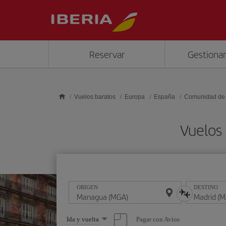
Saltar al contenido principal
Reservar
Gestionar
Vuelos baratos
Europa
España
Comunidad de
Vuelos
ORIGEN
DESTINO
Seleccione
Pagar con Avios
Ida y vuelta