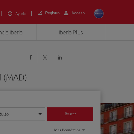
Registro
Acceso
Ayuda
cia Iberia
Iberia Plus
d (MAD)
dulto
Buscar
o día/mes/año
Más Económica