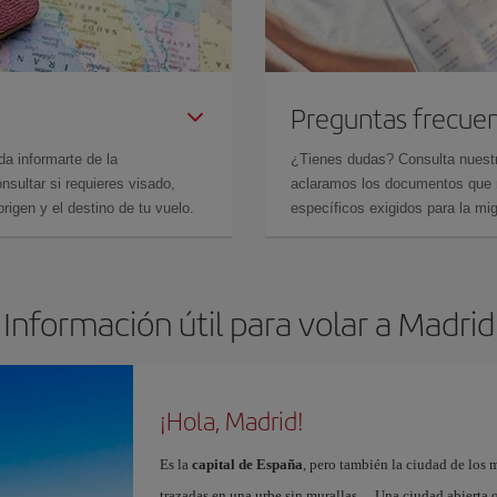
Preguntas frecue
da informarte de la
¿Tienes dudas? Consulta nues
sultar si requieres visado,
aclaramos los documentos que ne
rigen y el destino de tu vuelo.
específicos exigidos para la mi
Información útil para volar a Madrid
¡Hola, Madrid!
Es la
capital de España
, pero también la ciudad de los 
trazadas en una urbe sin murallas… Una ciudad abierta 