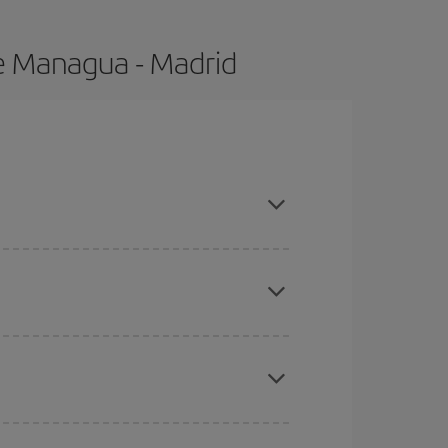
e Managua - Madrid
ras con antelación y puedes ser flexible con las
ratos
. Dinos desde dónde vuelas, a dónde
ra días cercanos
, tanto de ida como de vuelta,
gunos
horarios
puede que te hagan ahorrar aún
eral las Navidades, la Semana Santa y los