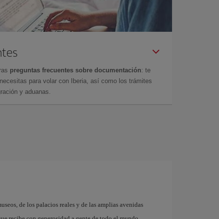
ntes
tras
preguntas frecuentes sobre documentación
: te
cesitas para volar con Iberia, así como los trámites
gración y aduanas.
museos, de los palacios reales y de las amplias avenidas
que recibe con generosidad a gente de todo el mundo.