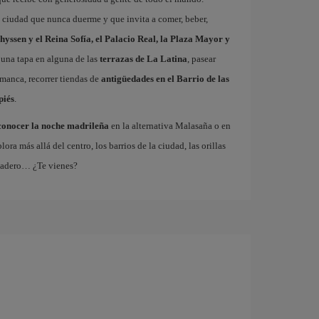
a ciudad que nunca duerme y que invita a comer, beber,
hyssen y el Reina Sofía, el Palacio Real, la Plaza Mayor y
 una tapa en alguna de las
terrazas de La Latina
, pasear
amanca, recorrer tiendas de
antigüedades en el Barrio de las
piés
.
conocer la noche madrileña
en la alternativa Malasaña o en
 más allá del centro, los barrios de la ciudad, las orillas
tadero… ¿Te vienes?