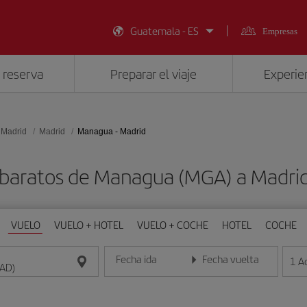
Guatemala - ES
Empresas
 reserva
Preparar el viaje
Experien
 Madrid
Madrid
Managua - Madrid
 baratos de Managua (MGA) a Madri
VUELO
VUELO + HOTEL
VUELO + COCHE
HOTEL
COCHE
Fecha ida
Fecha vuelta
1
A
Introduce la fecha en formato día/mes/año
Introduce la fecha en format