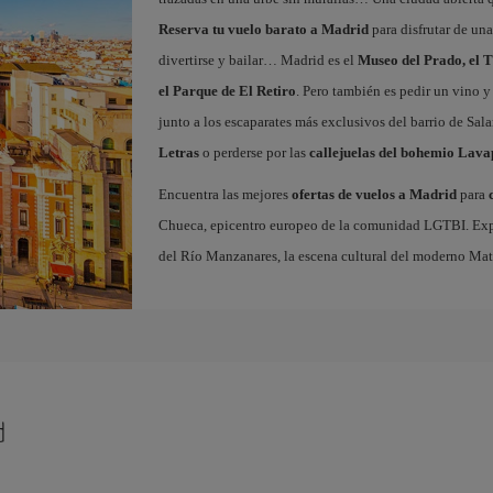
Reserva tu vuelo barato a Madrid
para disfrutar de un
divertirse y bailar… Madrid es el
Museo del Prado, el T
el Parque de El Retiro
. Pero también es pedir un vino y
junto a los escaparates más exclusivos del barrio de Sal
Letras
o perderse por las
callejuelas del bohemio Lava
Encuentra las mejores
ofertas de vuelos a Madrid
para
Chueca, epicentro europeo de la comunidad LGTBI. Explora
del Río Manzanares, la escena cultural del moderno Ma
d