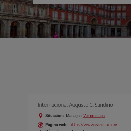
una
opción
Internacional Augusto C. Sandino
Situación:
Managua
Ver en mapa
https://www.eaai.com.ni/
Página web: