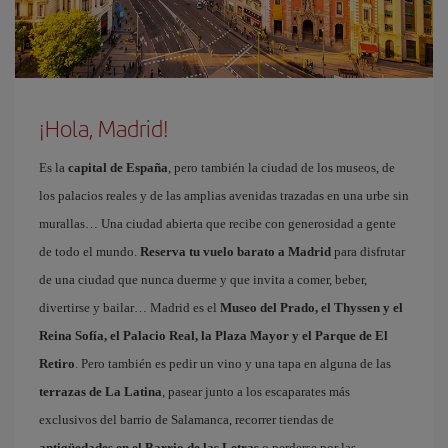
¡Hola, Madrid!
Es la
capital de España
, pero también la ciudad de los museos, de
los palacios reales y de las amplias avenidas trazadas en una urbe sin
murallas… Una ciudad abierta que recibe con generosidad a gente
de todo el mundo.
Reserva tu vuelo barato a Madrid
para disfrutar
de una ciudad que nunca duerme y que invita a comer, beber,
divertirse y bailar… Madrid es el
Museo del Prado, el Thyssen y el
Reina Sofía, el Palacio Real, la Plaza Mayor y el Parque de El
Retiro
. Pero también es pedir un vino y una tapa en alguna de las
terrazas de La Latina
, pasear junto a los escaparates más
exclusivos del barrio de Salamanca, recorrer tiendas de
antigüedades en el Barrio de las Letras
o perderse por las