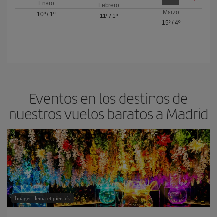
Enero
Febrero
Marzo
10º
/
1º
11º
/
1º
15º
/
4º
Eventos en los destinos de
nuestros vuelos baratos a Madrid
Imagen: lemaret pierrick