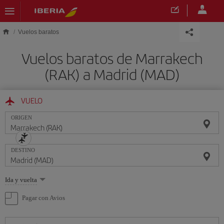
Saltar al contenido principal
Vuelos baratos
Vuelos baratos de Marrakech
(RAK) a Madrid (MAD)
VUELO
ORIGEN
DESTINO
Seleccione
Ida y vuelta
una
opción
Pagar con Avios