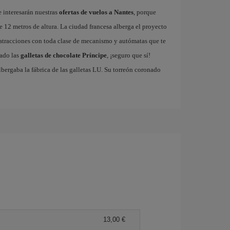
e interesarán nuestras
ofertas de vuelos a Nantes
, porque
e 12 metros de altura. La ciudad francesa alberga el proyecto
 atracciones con toda clase de mecanismo y autómatas que te
bado las
galletas de chocolate Príncipe
, ¡seguro que sí!
albergaba la fábrica de las galletas LU. Su torreón coronado
13,00 €