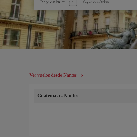
Seleccione
Pagar con Avios
Ida y vuelta
una
opción
Ver vuelos desde Nantes
Guatemala
-
Nantes