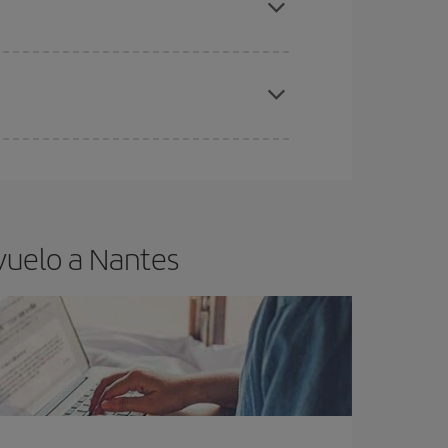
elo y de que las tarifas más baratas (turista)
ntes.
ra el vuelo más barato.
vuelo a Nantes