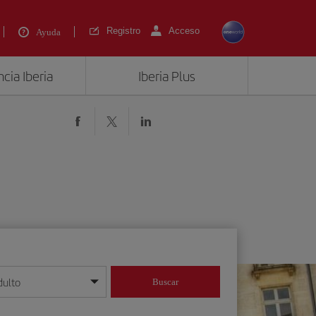
Registro
Acceso
Ayuda
cia Iberia
Iberia Plus
dulto
Buscar
o día/mes/año