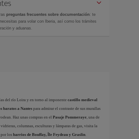
ntes
tras
preguntas frecuentes sobre documentación
: te
cesitas para volar con Iberia, así como los trámites
gración y aduanas.
las del río Loira y en torno al imponente
castillo medieval
s baratos a Nantes
para admirar el contraste de sus murallas
o rodean. Haz unas compras en el
Pasaje Pommeraye
, una de
vidrieras, columnas, esculturas y lámparas de gas, visita la
 por los
barrios de Bouffay, Île Feydeau y Graslin
.