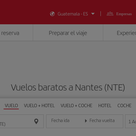
Guatemala - ES
Empresas
 reserva
Preparar el viaje
Experien
Vuelos baratos a Nantes (NTE)
VUELO
VUELO + HOTEL
VUELO + COCHE
HOTEL
COCHE
Fecha ida
Fecha vuelta
1
A
Introduce la fecha en formato día/mes/año
Introduce la fecha en format