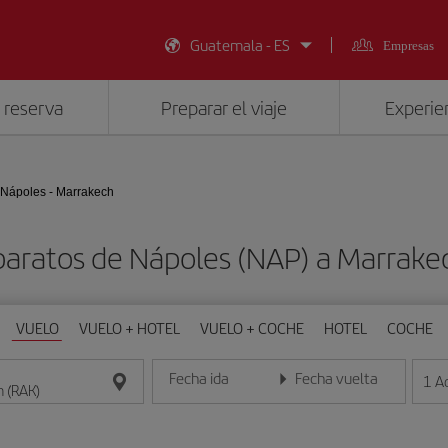
Guatemala - ES
Empresas
 reserva
Preparar el viaje
Experien
Nápoles - Marrakech
baratos de Nápoles (NAP) a Marrake
VUELO
VUELO + HOTEL
VUELO + COCHE
HOTEL
COCHE
Fecha ida
Fecha vuelta
1
A
Introduce la fecha en formato día/mes/año
Introduce la fecha en format