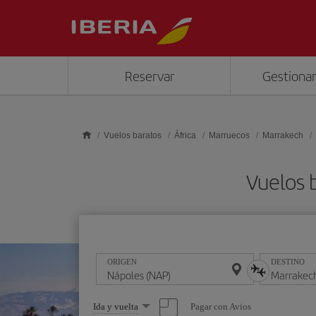
Saltar al contenido principal
Reservar
Gestionar
Vuelos baratos
África
Marruecos
Marrakech
Vuelos 
ORIGEN
DESTINO
Seleccione
Pagar con Avios
Ida y vuelta