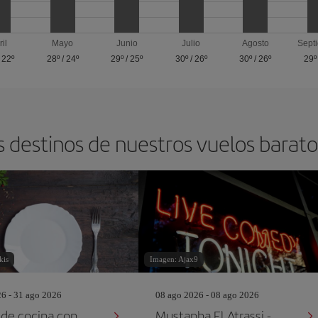
ril
Mayo
Junio
Julio
Agosto
Sept
/
22º
28º
/
24º
29º
/
25º
30º
/
26º
30º
/
26º
29º
s destinos de nuestros vuelos barat
kis
Imagen: Ajax9
26 - 31 ago 2026
08 ago 2026 - 08 ago 2026
 de cocina con
Mustapha El Atrassi -