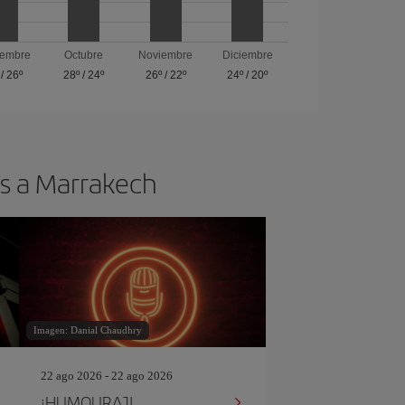
iembre
Octubre
Noviembre
Diciembre
/
26º
28º
/
24º
26º
/
22º
24º
/
20º
os a Marrakech
Imagen: Danial Chaudhry
22 ago 2026 - 22 ago 2026
¡HUMOURAJI