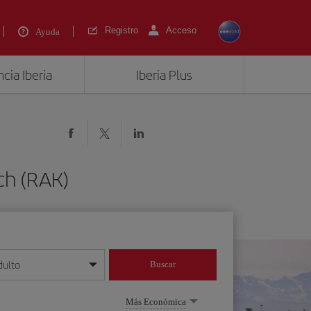
Registro
Acceso
Ayuda
cia Iberia
Iberia Plus
ch (RAK)
dulto
Buscar
o día/mes/año
Más Económica