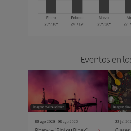
Enero
Febrero
Marzo
Ab
23º
/
18º
24º
/
19º
25º
/
20º
27º
Eventos en lo
Imagen: maltez solstice
Imagen: aboi
08 ago 2026 - 08 ago 2026
23 jul 20
Rhany – "Bini ou Binek"
Clases