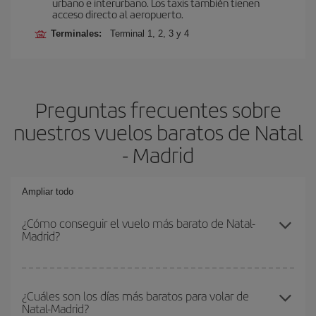
urbano e interurbano. Los taxis también tienen
acceso directo al aeropuerto.
Terminales:
Terminal 1, 2, 3 y 4
Preguntas frecuentes sobre
nuestros vuelos baratos de Natal
- Madrid
Ampliar todo
¿Cómo conseguir el vuelo más barato de Natal-
Madrid?
Podrás ahorrar en tu billete de avión de Natal-Madrid-dest y
conseguir el vuelo más barato si evitas temporadas altas,
¿Cuáles son los días más baratos para volar de
Natal-Madrid?
compras con antelación y puedes ser flexible con las fechas y