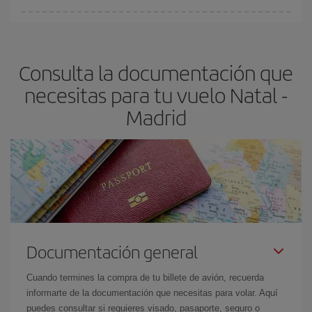
Cualquier día de la semana puedes encontrar vuelos baratos. Las
claves para encontrar los mejores precios son
anticiparte y ser
flexible.
Lo normal es que
cuanto antes
reserves tus billetes de
Consulta la documentación que
avión más baratos te saldrán. Además, si buscas los vuelos con
las fechas y los horarios del viaje un poco abiertos, podrás
elegir
necesitas para tu vuelo Natal -
el precio más barato.
Madrid
Documentación general
Cuando termines la compra de tu billete de avión, recuerda
informarte de la documentación que necesitas para volar. Aquí
puedes consultar si requieres visado, pasaporte, seguro o