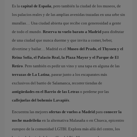
Es la
capital de España
, pero también la ciudad de los museos, de
los palacios reales y de las amplias avenidas trazadas en una urbe sin
murallas… Una ciudad abierta que recibe con generosidad a gente
de todo el mundo.
Reserva tu vuelo barato a Madrid
para disfrutar
de una ciudad que nunca duerme y que invita a comer, beber,
divertirse y bailar… Madrid es el
Museo del Prado, el Thyssen y el
Reina Sofía, el Palacio Real, la Plaza Mayor y el Parque de El
Retiro
. Pero también es pedir un vino y una tapa en alguna de las
terrazas de La Latina
, pasear junto a los escaparates más
exclusivos del barrio de Salamanca, recorrer tiendas de
antigüedades en el Barrio de las Letras
o perderse por las
callejuelas del bohemio Lavapiés
.
Encuentra las mejores
ofertas de vuelos a Madrid
para
conocer la
noche madrileña
en la alternativa Malasaña o en Chueca, epicentro
europeo de la comunidad LGTBI. Explora más allá del centro, los