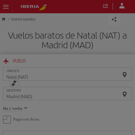
Saltar al contenido principal
Vuelos baratos
Vuelos baratos de Natal (NAT) a
Madrid (MAD)
VUELO
ORIGEN
DESTINO
Seleccione
Ida y vuelta
una
opción
Pagar con Avios