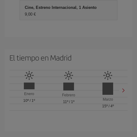
Cine, Estreno Internacional, 1 Asiento
9,00 €
El tiempo en Madrid
Enero
Febrero
Marzo
10º
/
1º
11º
/
1º
15º
/
4º