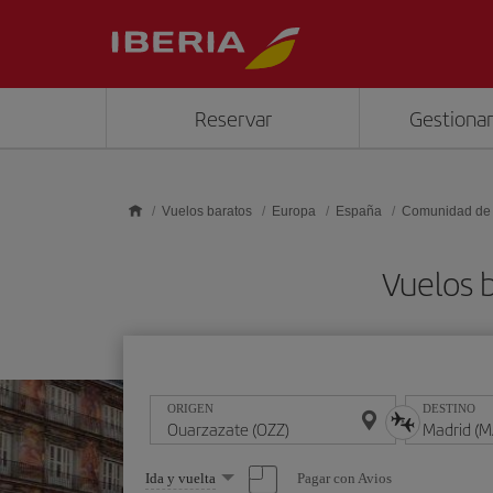
Saltar al contenido principal
Reservar
Gestionar
Vuelos baratos
Europa
España
Comunidad de
Vuelos 
ORIGEN
DESTINO
Seleccione
Pagar con Avios
Ida y vuelta