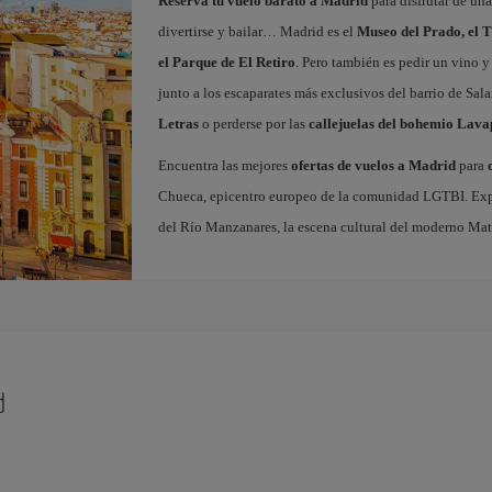
Reserva tu vuelo barato a Madrid
para disfrutar de un
divertirse y bailar… Madrid es el
Museo del Prado, el T
el Parque de El Retiro
. Pero también es pedir un vino y
junto a los escaparates más exclusivos del barrio de Sal
Letras
o perderse por las
callejuelas del bohemio Lava
Encuentra las mejores
ofertas de vuelos a Madrid
para
Chueca, epicentro europeo de la comunidad LGTBI. Explora
del Río Manzanares, la escena cultural del moderno Ma
d