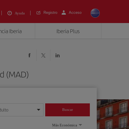
Registro
Acceso
Ayuda
cia Iberia
Iberia Plus
id (MAD)
dulto
Buscar
o día/mes/año
Más Económica