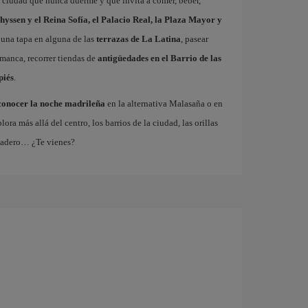
a ciudad que nunca duerme y que invita a comer, beber,
hyssen y el Reina Sofía, el Palacio Real, la Plaza Mayor y
 una tapa en alguna de las
terrazas de La Latina
, pasear
amanca, recorrer tiendas de
antigüedades en el Barrio de las
piés
.
conocer la noche madrileña
en la alternativa Malasaña o en
 más allá del centro, los barrios de la ciudad, las orillas
tadero… ¿Te vienes?