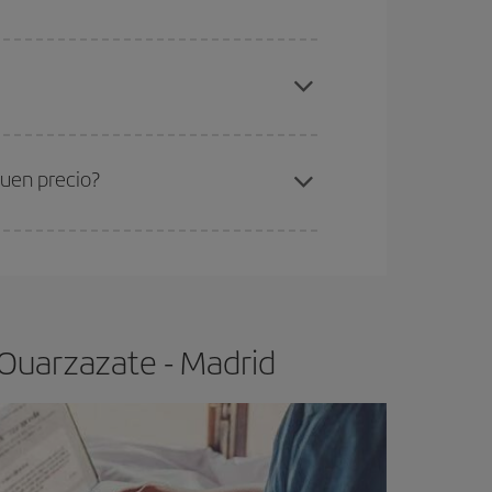
elo y de que las tarifas más baratas (turista)
arzazate-Madrid-dest
.
ra el vuelo más barato.
buen precio?
ser flexible.
Lo normal es que
cuanto antes
 poco abiertos, podrás
elegir el precio más
 Ouarzazate - Madrid