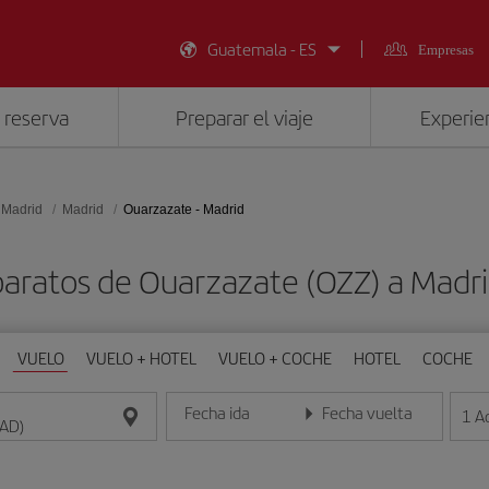
Guatemala - ES
Empresas
 reserva
Preparar el viaje
Experien
 Madrid
Madrid
Ouarzazate - Madrid
baratos de Ouarzazate (OZZ) a Madr
VUELO
VUELO + HOTEL
VUELO + COCHE
HOTEL
COCHE
Fecha ida
Fecha vuelta
1
A
Introduce la fecha en formato día/mes/año
Introduce la fecha en format