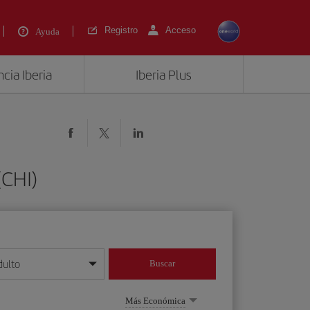
Registro
Acceso
Ayuda
cia Iberia
Iberia Plus
(CHI)
dulto
Buscar
o día/mes/año
Más Económica