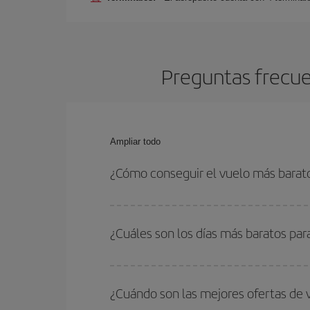
Preguntas frecue
Ampliar todo
¿Cómo conseguir el vuelo más barato
Podrás ahorrar en tu billete de avión de París-Ch
fechas y horarios de ida y vuelta.
¿Cuáles son los días más baratos par
Para saber qué días te saldrá más económico vol
quieres ir y en qué fechas habías pensado viajar
¿Cuándo son las mejores ofertas de 
para que puedas encontrar la mejor oferta. Ademá