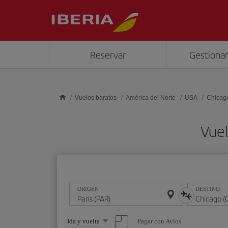
Saltar al contenido principal
Reservar
Gestionar
Vuelos baratos
América del Norte
USA
Chicag
Vuel
ORIGEN
DESTINO
Seleccione
Pagar con Avios
Ida y vuelta