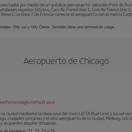
conectados por medio de un autobús (aeropuerto- estación Pont de Rung
obuses expreso: Orlybus, Cars Air France line 1, Cars Air France line 3,
 Resort. La línea 7 de tranvía conecta el aeropuerto con el metro. Exis
minales: Orly sur y Orly Oeste. También tiene una terminal de carga.
Aeropuerto de Chicago
are/home/pages/default.aspx
la ciudad mediante la línea azul del metro (CTA Blue Line) y los servic
go, ciudades cercanas y el otro aeropuerto de la ciudad, Midway. Los ta
y se pueden alquilar limusinas.
es de pasajeros: T1, T2, T3 y T5.