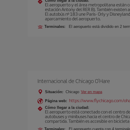
Cómo llegar a la ciudad:
El aeropuerto y el área metropolitana están 
estación Antony del RER B). También existen aut
El autobús nº 183 une Paris- Orly y Disneyland
aparcamiento del aeropuerto.
Terminales:
El aeropuerto está dividido en 2 ter
Internacional de Chicago O’Hare
Situación:
Chicago
Ver en mapa
https://www.flychicago.com/oh
Página web:
Cómo llegar a la ciudad:
El aeropuerto está conectado con el centro de 
autobuses y minibuses hacia el centro de Chica
compartida. También es accesible en bicicleta 
Terminales:
El aeropuerto cuenta con 4 terminal