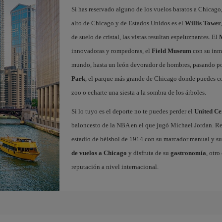
Si has reservado alguno de los vuelos baratos a Chicago,
alto de Chicago y de Estados Unidos es el
Willis Tower
de suelo de cristal, las vistas resultan espeluznantes. El
innovadoras y rompedoras, el
Field Museum
con su inm
mundo, hasta un león devorador de hombres, pasando por
Park
, el parque más grande de Chicago donde puedes corr
zoo o echarte una siesta a la sombra de los árboles.
Si lo tuyo es el deporte no te puedes perder el
United Ce
baloncesto de la NBA en el que jugó Michael Jordan. Rec
estadio de béisbol de 1914 con su marcador manual y su
de vuelos a Chicago
y disfruta de su
gastronomía
, otr
reputación a nivel internacional.