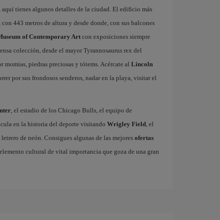
 aquí tienes algunos detalles de la ciudad. El edificio más
, con 443 metros de altura y desde donde, con sus balcones
Museum of Contemporary Art
con exposiciones siempre
ensa colección, desde el mayor Tyrannosaurus rex del
 momias, piedras preciosas y tótems. Acércate al
Lincoln
er por sus frondosos senderos, nadar en la playa, visitar el
nter
, el estadio de los Chicago Bulls, el equipo de
ula en la historia del deporte visitando
Wrigley Field
, el
 letrero de neón. Consigues algunas de las mejores
ofertas
o elemento cultural de vital importancia que goza de una gran