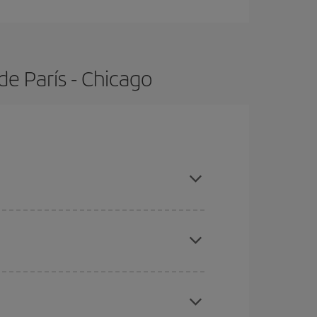
e París - Chicago
s con antelación y puedes ser flexible con las
ratos
. Dinos desde dónde vuelas, a dónde
ra días cercanos
, tanto de ida como de vuelta,
gunos
horarios
puede que te hagan ahorrar aún