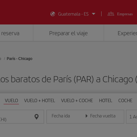
Guatemala - ES
Empresas
 reserva
Preparar el viaje
Experien
o
París - Chicago
os baratos de París (PAR) a Chicago 
VUELO
VUELO + HOTEL
VUELO + COCHE
HOTEL
COCHE
Fecha ida
Fecha vuelta
1
A
Introduce la fecha en formato día/mes/año
Introduce la fecha en format