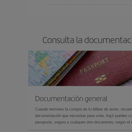
Cualquier día de la semana puedes encontrar vuel
reserves tus billetes de avión más baratos te sal
barato.
Consulta la documentaci
Documentación general
Cuando termines la compra de tu billete de avión, recuer
documentación que necesitas para volar. Aquí puedes con
pasaporte, seguro o cualquier otro documento, según el o