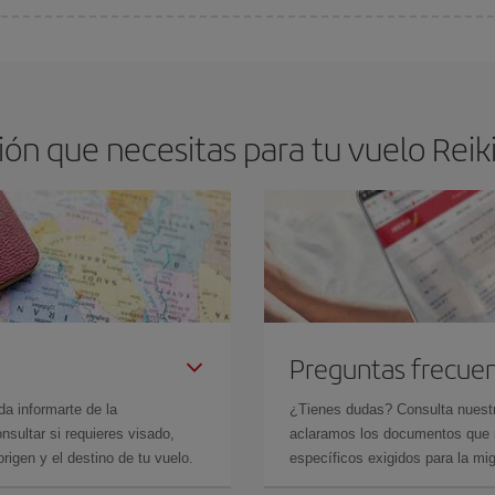
os baratos. Las claves para encontrar los mejores precios son
anticiparte y 
drán. Además, si buscas los vuelos con las fechas y los horarios del viaje un
ón que necesitas para tu vuelo Reiki
Preguntas frecue
da informarte de la
¿Tienes dudas? Consulta nues
sultar si requieres visado,
aclaramos los documentos que ne
rigen y el destino de tu vuelo.
específicos exigidos para la mi