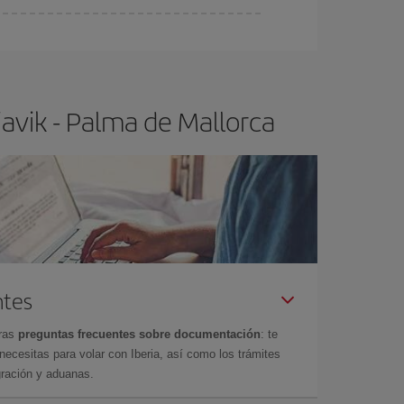
ser flexible.
Lo normal es que
cuanto antes
 poco abiertos, podrás
elegir el precio más
avik - Palma de Mallorca
ntes
tras
preguntas frecuentes sobre documentación
: te
cesitas para volar con Iberia, así como los trámites
gración y aduanas.