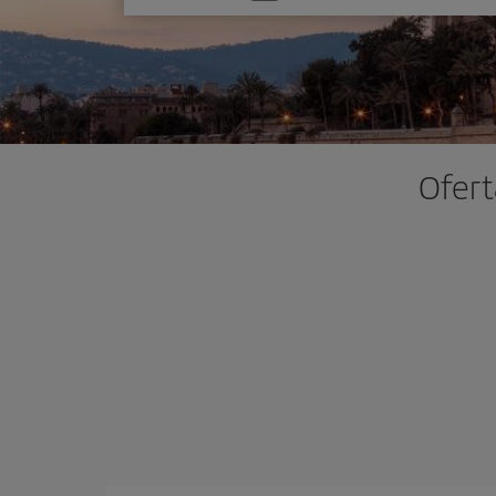
una
opción
Ofert