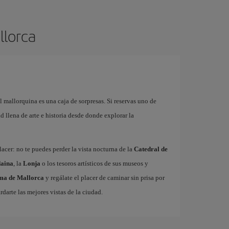
llorca
l mallorquina es una caja de sorpresas. Si reservas uno de
 llena de arte e historia desde donde explorar la
acer: no te puedes perder la vista nocturna de la
Catedral de
aina
, la
Lonja
o los tesoros artísticos de sus museos y
lma de Mallorca
y regálate el placer de caminar sin prisa por
rdarte las mejores vistas de la ciudad.