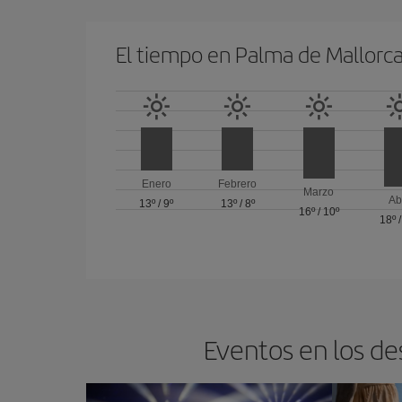
El tiempo en Palma de Mallorc
Enero
Febrero
Marzo
Ab
13º
/
9º
13º
/
8º
16º
/
10º
18º
Eventos en los de