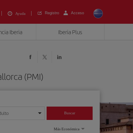
Registro
Acceso
Ayuda
cia Iberia
Iberia Plus
llorca (PMI)
dulto
Buscar
o día/mes/año
Más Económica