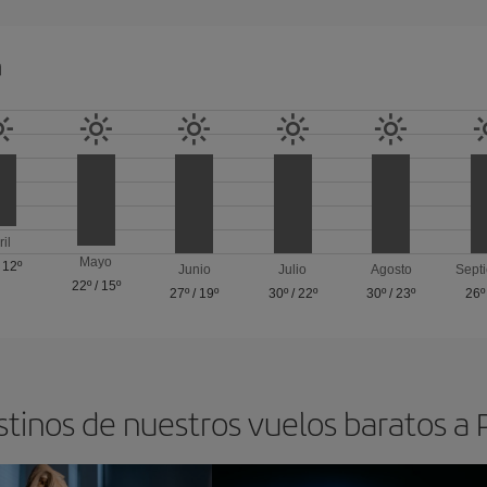
a
ril
Mayo
/
12º
Junio
Julio
Agosto
Sept
22º
/
15º
27º
/
19º
30º
/
22º
30º
/
23º
26º
stinos de nuestros vuelos baratos a