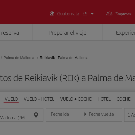
Guatemala - ES
Empresas
 reserva
Preparar el viaje
Experien
Palma de Mallorca
Reikiavik - Palma de Mallorca
tos de Reikiavik (REK) a Palma de Ma
VUELO
VUELO + HOTEL
VUELO + COCHE
HOTEL
COCHE
Fecha ida
Fecha vuelta
1
A
Introduce la fecha en formato día/mes/año
Introduce la fecha en format