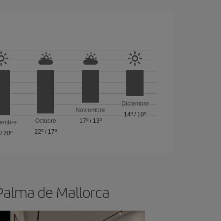
Diciembre
Noviembre
14º
/
10º
Octubre
17º
/
13º
iembre
22º
/
17º
/
20º
 Palma de Mallorca