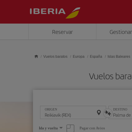
Saltar al contenido principal
Reservar
Gestionar
Vuelos baratos
Europa
España
Islas Baleares
Vuelos bara
ORIGEN
DESTINO
Seleccione
Pagar con Avios
Ida y vuelta