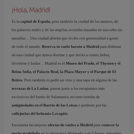
¡Hola, Madrid!
Es la
capital de España
, pero también la ciudad de los museos, de
los palacios reales y de las amplias avenidas trazadas en una urbe sin
murallas… Una ciudad abierta que recibe con generosidad a gente
de todo el mundo.
Reserva tu vuelo barato a Madrid
para disfrutar
de una ciudad que nunca duerme y que invita a comer, beber,
divertirse y bailar… Madrid es el
Museo del Prado, el Thyssen y el
Reina Sofía, el Palacio Real, la Plaza Mayor y el Parque de El
Retiro
. Pero también es pedir un vino y una tapa en alguna de las
terrazas de La Latina
, pasear junto a los escaparates más
exclusivos del barrio de Salamanca, recorrer tiendas de
antigüedades en el Barrio de las Letras
o perderse por las
callejuelas del bohemio Lavapiés
.
Encuentra las mejores
ofertas de vuelos a Madrid
para
conocer la
noche madrileña
en la alternativa Malasaña o en Chueca, epicentro