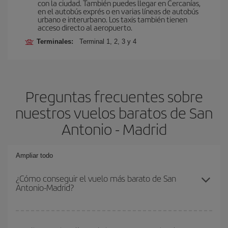
con la ciudad. También puedes llegar en Cercanías,
en el autobús exprés o en varias líneas de autobús
urbano e interurbano. Los taxis también tienen
acceso directo al aeropuerto.
Terminales:
Terminal 1, 2, 3 y 4
Preguntas frecuentes sobre
nuestros vuelos baratos de San
Antonio - Madrid
Ampliar todo
¿Cómo conseguir el vuelo más barato de San
Antonio-Madrid?
Podrás ahorrar en tu billete de avión de San Antonio-Madrid-dest y
conseguir el vuelo más barato si evitas temporadas altas,