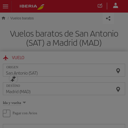
Saltar al contenido principal
Vuelos baratos
Vuelos baratos de San Antonio
(SAT) a Madrid (MAD)
VUELO
ORIGEN
DESTINO
Seleccione
Ida y vuelta
una
opción
Pagar con Avios