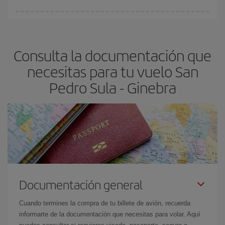
fundamental
para conseguir
vuelos baratos a San Pedro Sula-
En Iberia, tenemos distintas tarifas para garantizarte el mejor
Ginebra-dest
.
precio según tus necesidades de viaje. La tarifa básica, te
asegura el vuelo más barato.
Consulta la documentación que
necesitas para tu vuelo San
Pedro Sula - Ginebra
Documentación general
Cuando termines la compra de tu billete de avión, recuerda
informarte de la documentación que necesitas para volar. Aquí