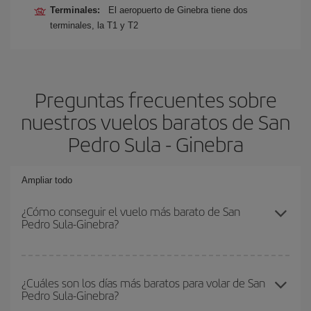
Terminales:
El aeropuerto de Ginebra tiene dos
terminales, la T1 y T2
Preguntas frecuentes sobre
nuestros vuelos baratos de San
Pedro Sula - Ginebra
Ampliar todo
¿Cómo conseguir el vuelo más barato de San
Pedro Sula-Ginebra?
Podrás ahorrar en tu billete de avión de San Pedro Sula-Ginebra-
dest y conseguir el vuelo más barato si evitas temporadas altas,
¿Cuáles son los días más baratos para volar de San
Pedro Sula-Ginebra?
compras con antelación y puedes ser flexible con las fechas y
horarios de ida y vuelta.