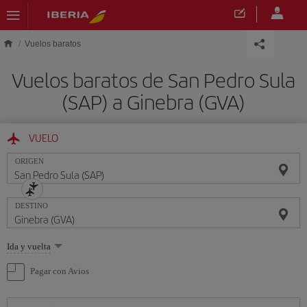
Saltar al contenido principal
Vuelos baratos
Vuelos baratos de San Pedro Sula
(SAP) a Ginebra (GVA)
VUELO
ORIGEN
DESTINO
Seleccione
Ida y vuelta
una
opción
Pagar con Avios