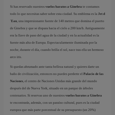
Si has reservado nuestros
vuelos baratos a Ginebra
te contamos
todo lo que necesitas saber sobre esta ciudad. Su emblema es la
Jet d
´Eau
, una impresionante fuente de 140 metros que domina el puerto
de Ginebra y que se dispara hacia el cielo a 200 km/h. Antiguamente
era la llave de paso del agua de la ciudad y en la actualidad es la
fuente más alta de Europa. Espectacularmente iluminada por la
noche, durante el día, cuando brilla el sol, nace tras ella un hermoso
arco iris.
Si quedas abrumado ante tanta belleza natural y quieres darte un
baño de civilización, entonces no puedes perderte el
Palacio de las
Naciones
, el centro de Naciones Unidas más grande del mundo
después del de Nueva York, situado en un parque de árboles
centenarios. Si reservas uno de nuestros
vuelos baratos a Ginebra
te encontrarás, además, con un paraíso cultural, pues es la ciudad
europea que más parte porcentual de su presupuesto (un 20%)