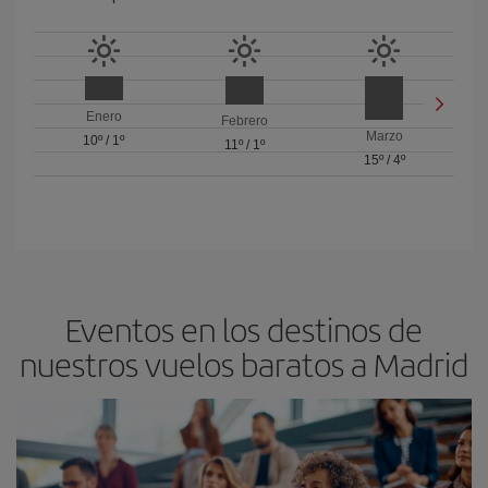
Enero
Febrero
Marzo
10º
/
1º
11º
/
1º
15º
/
4º
Eventos en los destinos de
nuestros vuelos baratos a Madrid