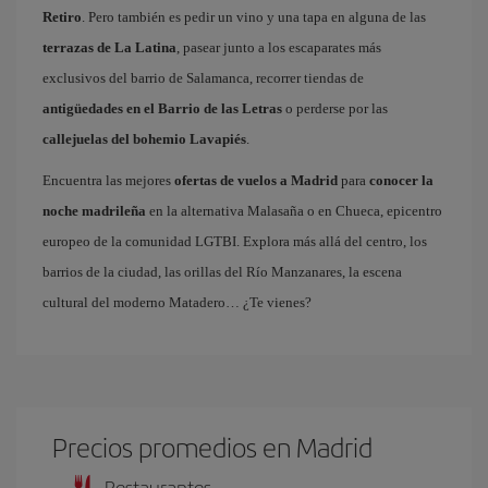
Retiro
. Pero también es pedir un vino y una tapa en alguna de las
terrazas de La Latina
, pasear junto a los escaparates más
exclusivos del barrio de Salamanca, recorrer tiendas de
antigüedades en el Barrio de las Letras
o perderse por las
callejuelas del bohemio Lavapiés
.
Encuentra las mejores
ofertas de vuelos a Madrid
para
conocer la
noche madrileña
en la alternativa Malasaña o en Chueca, epicentro
europeo de la comunidad LGTBI. Explora más allá del centro, los
barrios de la ciudad, las orillas del Río Manzanares, la escena
cultural del moderno Matadero… ¿Te vienes?
Precios promedios en Madrid
Restaurantes