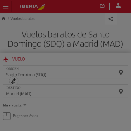
Saltar al contenido principal
Vuelos baratos
Vuelos baratos de Santo
Domingo (SDQ) a Madrid (MAD)
VUELO
ORIGEN
DESTINO
Seleccione
Ida y vuelta
una
opción
Pagar con Avios