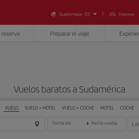
Guatemala - ES
Empresas
 reserva
Preparar el viaje
Experien
Vuelos baratos a Sudamérica
VUELO
VUELO + HOTEL
VUELO + COCHE
HOTEL
COCHE
Fecha ida
Fecha vuelta
1
A
Introduce la fecha en formato día/mes/año
Introduce la fecha en format