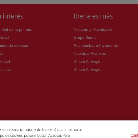
 interés
Iberia es más
idad es lo primero
Noticias y Novedades
lidad
Grupo Iberia
iso de servicio
Accionistas e Inversores
ad
Nuestras Alianzas
ilidad
British Airways
 sitio
British Airways
rsonalizada (propias y de terceros) para mostrarte
po de cookies, pulsa el botón Aceptar. Para
Conf