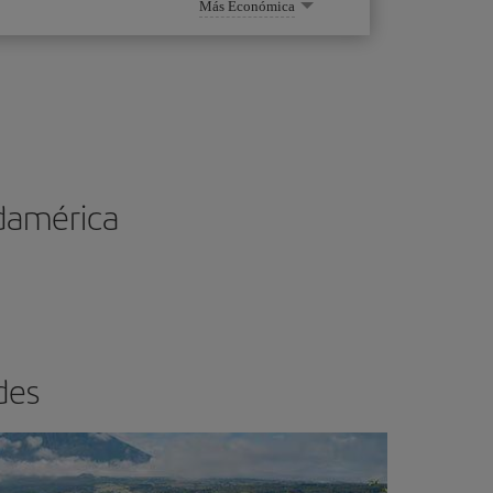
Más Económica
udamérica
des