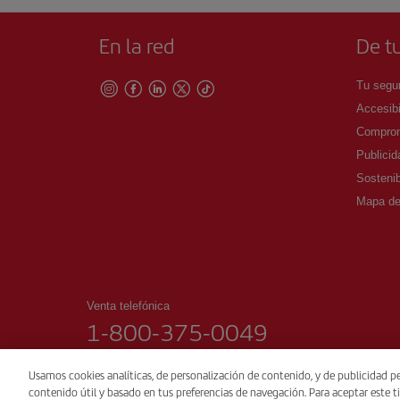
En la red
De tu
Tu segur
Accesibi
Comprom
Publicid
Sostenib
Mapa del
Venta telefónica
1-800-375-0049
00:00 - 24:00 Lunes a domingo.
Usamos cookies analíticas, de personalización de contenido, y de publicidad pe
contenido útil y basado en tus preferencias de navegación. Para aceptar este ti