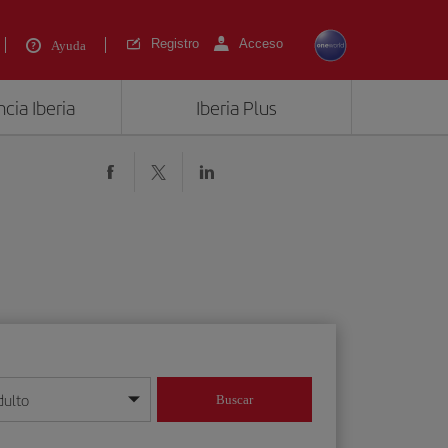
Registro
Acceso
Ayuda
cia Iberia
Iberia Plus
dulto
Buscar
o día/mes/año