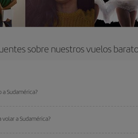
uentes sobre nuestros vuelos barat
o a Sudamérica?
 el vuelo más barato si evitas temporadas altas, compras con antelación y pued
oncreto para tu viaje, mira nuestras ofertas y déjate inspirar: seguro que en
a volar a Sudamérica?
ar, solo tienes que empezar una consulta en nuestro
buscador de vuelos ba