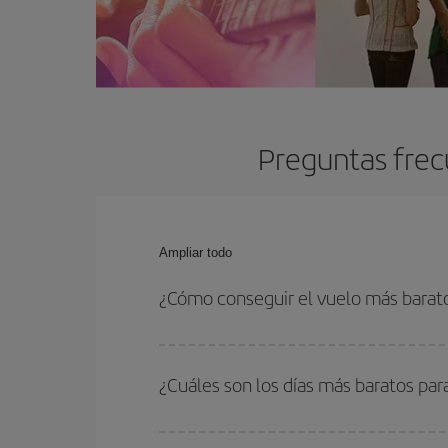
Preguntas frec
Ampliar todo
¿Cómo conseguir el vuelo más barat
Podrás ahorrar en tu billete de avión y conseguir
vuelta. Además, si no tienes decidido un destino c
¿Cuáles son los días más baratos par
Para saber qué días te saldrá más económico vol