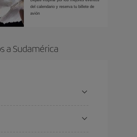
del calendario y reserva tu billete de
avión
os a Sudamérica
es ser flexible con las fechas y horarios de ida y
cuentras el vuelo más barato.
ratos
. Dinos desde dónde vuelas, a dónde