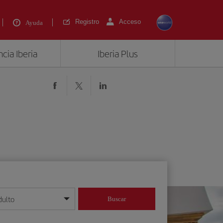
Registro
Acceso
Ayuda
cia Iberia
Iberia Plus
dulto
Buscar
o día/mes/año