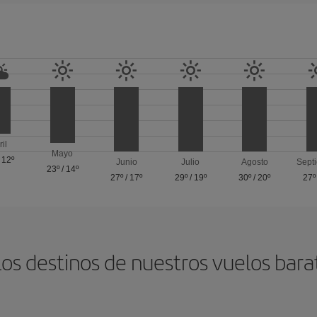
ril
Mayo
/
12º
Junio
Julio
Agosto
Sept
23º
/
14º
27º
/
17º
29º
/
19º
30º
/
20º
27º
los destinos de nuestros vuelos bara