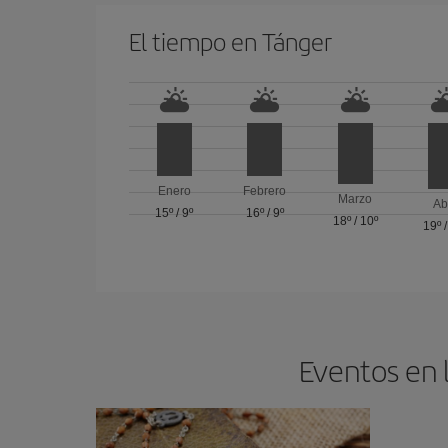
El tiempo en Tánger
Enero
Febrero
Marzo
Ab
15º
/
9º
16º
/
9º
18º
/
10º
19º
Eventos en 