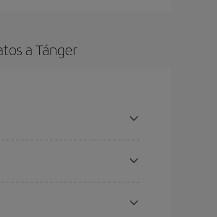
atos a Tánger
es ser flexible con las fechas y horarios de ida y
cuentras el vuelo más barato.
ratos
. Dinos desde dónde vuelas, a dónde
ra días cercanos
, tanto de ida como de vuelta,
gunos
horarios
puede que te hagan ahorrar aún