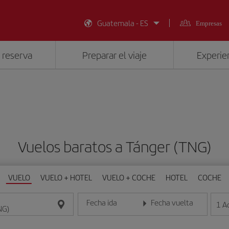
Guatemala - ES
Empresas
 reserva
Preparar el viaje
Experien
Vuelos baratos a Tánger (TNG)
VUELO
VUELO + HOTEL
VUELO + COCHE
HOTEL
COCHE
Fecha ida
Fecha vuelta
1
A
Introduce la fecha en formato día/mes/año
Introduce la fecha en format