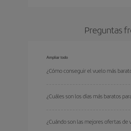
Preguntas fr
Ampliar todo
¿Cómo conseguir el vuelo más barat
Podrás ahorrar en tu billete de avión y conseguir
vuelta. Además, si no tienes decidido un destino c
¿Cuáles son los días más baratos par
Para saber qué días te saldrá más económico vol
quieres ir y en qué fechas habías pensado viajar
¿Cuándo son las mejores ofertas de 
para que puedas encontrar la mejor oferta. Ademá