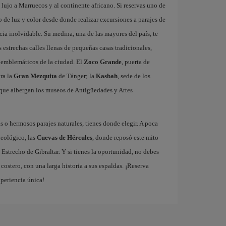
lujo a Marruecos y al continente africano. Si reservas uno de
 de luz y color desde donde realizar excursiones a parajes de
ia inolvidable. Su medina, una de las mayores del país, te
estrechas calles llenas de pequeñas casas tradicionales,
ás emblemáticos de la ciudad. El
Zoco Grande
, puerta de
tra la
Gran Mezquita
de Tánger; la
Kasbah
, sede de los
que albergan los museos de Antigüedades y Artes
 o hermosos parajes naturales, tienes donde elegir. A poca
ueológico, las
Cuevas de Hércules
, donde reposó este mito
 Estrecho de Gibraltar. Y si tienes la oportunidad, no debes
ostero, con una larga historia a sus espaldas. ¡Reserva
xperiencia única!