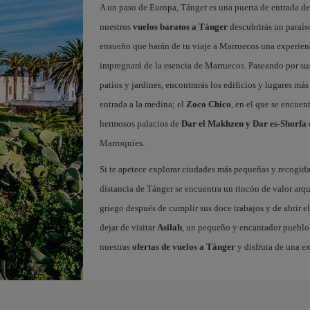
A un paso de Europa, Tánger es una puerta de entrada de 
nuestros
vuelos baratos a Tánger
descubrirás un paraíso
ensueño que harán de tu viaje a Marruecos una experienc
impregnará de la esencia de Marruecos. Paseando por sus 
patios y jardines, encontrarás los edificios y lugares m
entrada a la medina; el
Zoco Chico
, en el que se encuen
hermosos palacios de
Dar el Makhzen y Dar es-Shorfa
Marroquíes.
Si te apetece explorar ciudades más pequeñas y recogidas
distancia de Tánger se encuentra un rincón de valor arq
griego después de cumplir sus doce trabajos y de abrir el
dejar de visitar
Asilah
, un pequeño y encantador pueblo c
nuestras
ofertas de vuelos a Tánger
y disfruta de una e