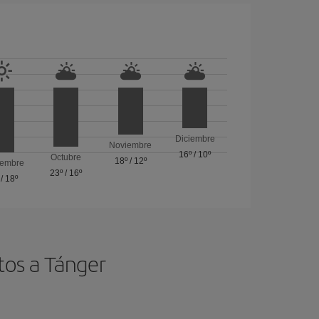
Diciembre
Noviembre
16º
/
10º
Octubre
18º
/
12º
iembre
23º
/
16º
/
18º
tos a Tánger