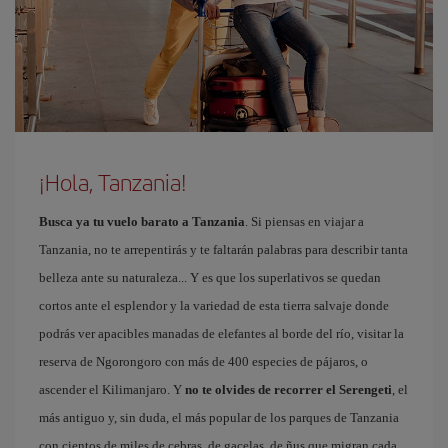
¡Hola, Tanzania!
Busca ya tu vuelo barato a Tanzania
. Si piensas en viajar a
Tanzania, no te arrepentirás y te faltarán palabras para describir tanta
belleza ante su naturaleza... Y es que los superlativos se quedan
cortos ante el esplendor y la variedad de esta tierra salvaje donde
podrás ver apacibles manadas de elefantes al borde del río, visitar la
reserva de Ngorongoro con más de 400 especies de pájaros, o
ascender el Kilimanjaro. Y
no te olvides de recorrer el Serengeti
, el
más antiguo y, sin duda, el más popular de los parques de Tanzania
con cientos de miles de cebras, de gacelas, de ñus que migran cada