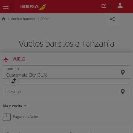
Saltar al contenido principal
Vuelos baratos
África
Vuelos baratos a Tanzania
VUELO
ORIGEN
Destino
Seleccione
Ida y vuelta
una
opción
Pagar con Avios