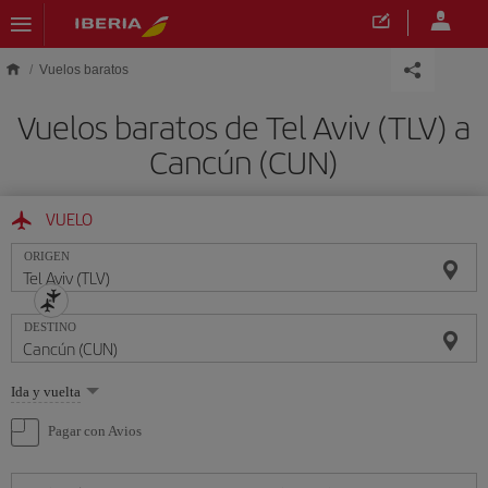
Saltar al contenido principal
Vuelos baratos
Vuelos baratos de Tel Aviv (TLV) a
Cancún (CUN)
VUELO
ORIGEN
DESTINO
Seleccione
Ida y vuelta
una
opción
Pagar con Avios