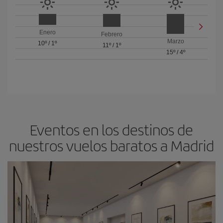
Enero
Febrero
Marzo
10º
/
1º
11º
/
1º
15º
/
4º
Eventos en los destinos de
nuestros vuelos baratos a Madrid