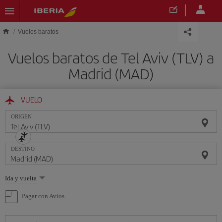
Saltar al contenido principal
Vuelos baratos
Vuelos baratos de Tel Aviv (TLV) a
Madrid (MAD)
VUELO
ORIGEN
DESTINO
Seleccione
Ida y vuelta
una
opción
Pagar con Avios