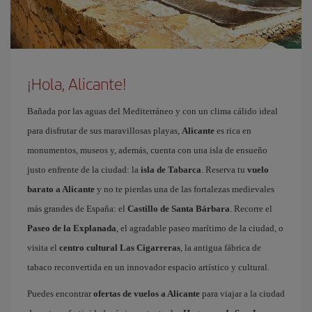
¡Hola, Alicante!
Bañada por las aguas del Mediterráneo y con un clima cálido ideal
para disfrutar de sus maravillosas playas,
Alicante
es rica en
monumentos, museos y, además, cuenta con una isla de ensueño
justo enfrente de la ciudad: la
isla de Tabarca
. Reserva tu
vuelo
barato a Alicante
y no te pierdas una de las fortalezas medievales
más grandes de España: el
Castillo de Santa Bárbara
. Recorre el
Paseo de la Explanada
, el agradable paseo marítimo de la ciudad, o
visita el
centro cultural Las Cigarreras
, la antigua fábrica de
tabaco reconvertida en un innovador espacio artístico y cultural.
Puedes encontrar
ofertas de vuelos a Alicante
para viajar a la ciudad