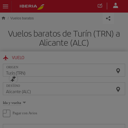
Saltar al contenido principal
Vuelos baratos
Vuelos baratos de Turín (TRN) a
Alicante (ALC)
VUELO
ORIGEN
DESTINO
Seleccione
Ida y vuelta
una
opción
Pagar con Avios