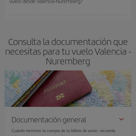
vuelo desde Valencia-Nuremberg?
vayan agotando. Por eso, comprar con antelación es
fundamental
para conseguir
vuelos baratos a Valencia-
En Iberia, tenemos distintas tarifas para garantizarte el mejor
Nuremberg-dest
.
precio según tus necesidades de viaje. La tarifa básica, te
asegura el vuelo más barato.
Consulta la documentación que
necesitas para tu vuelo Valencia -
Nuremberg
Documentación general
Cuando termines la compra de tu billete de avión, recuerda