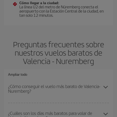
Cómo llegar a la ciudad:
La línea U2 del metro de Núremberg conecta el
aeropuerto con la Estación Central de la ciudad, en
tan solo 12 minutos.
Preguntas frecuentes sobre
nuestros vuelos baratos de
Valencia - Nuremberg
Ampliar todo
¿Cómo conseguir el vuelo más barato de Valencia-
Nuremberg?
Podrás ahorrar en tu billete de avión de Valencia-Nuremberg-dest
y conseguir el vuelo más barato si evitas temporadas altas,
¿Cuáles son los días más baratos para volar de
compras con antelación y puedes ser flexible con las fechas y