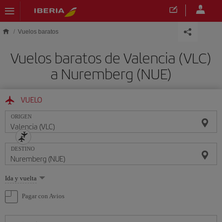
Saltar al contenido principal
Vuelos baratos
Vuelos baratos de Valencia (VLC)
a Nuremberg (NUE)
VUELO
ORIGEN
DESTINO
Seleccione
Ida y vuelta
una
opción
Pagar con Avios