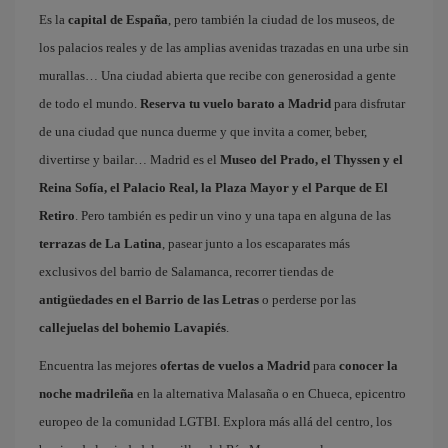
Es la
capital de España
, pero también la ciudad de los museos, de
los palacios reales y de las amplias avenidas trazadas en una urbe sin
murallas… Una ciudad abierta que recibe con generosidad a gente
de todo el mundo.
Reserva tu vuelo barato a Madrid
para disfrutar
de una ciudad que nunca duerme y que invita a comer, beber,
divertirse y bailar… Madrid es el
Museo del Prado, el Thyssen y el
Reina Sofía, el Palacio Real, la Plaza Mayor y el Parque de El
Retiro
. Pero también es pedir un vino y una tapa en alguna de las
terrazas de La Latina
, pasear junto a los escaparates más
exclusivos del barrio de Salamanca, recorrer tiendas de
antigüedades en el Barrio de las Letras
o perderse por las
callejuelas del bohemio Lavapiés
.
Encuentra las mejores
ofertas de vuelos a Madrid
para
conocer la
noche madrileña
en la alternativa Malasaña o en Chueca, epicentro
europeo de la comunidad LGTBI. Explora más allá del centro, los