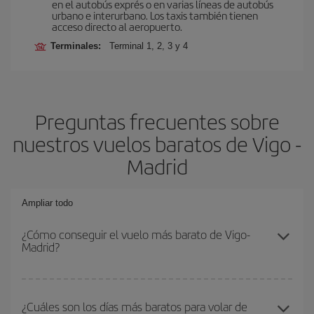
en el autobús exprés o en varias líneas de autobús
urbano e interurbano. Los taxis también tienen
acceso directo al aeropuerto.
Terminales:
Terminal 1, 2, 3 y 4
Preguntas frecuentes sobre
nuestros vuelos baratos de Vigo -
Madrid
Ampliar todo
¿Cómo conseguir el vuelo más barato de Vigo-
Madrid?
Podrás ahorrar en tu billete de avión de Vigo-Madrid-dest y
conseguir el vuelo más barato si evitas temporadas altas,
¿Cuáles son los días más baratos para volar de