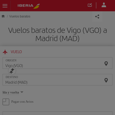
Saltar al contenido principal
Vuelos baratos
Vuelos baratos de Vigo (VGO) a
Madrid (MAD)
VUELO
ORIGEN
DESTINO
Seleccione
Ida y vuelta
una
opción
Pagar con Avios