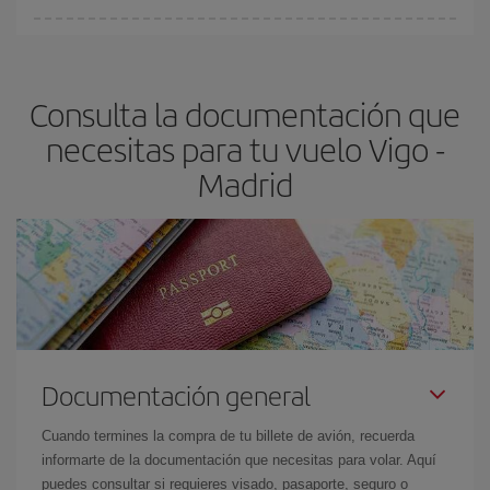
Cualquier día de la semana puedes encontrar vuelos baratos. Las
claves para encontrar los mejores precios son
anticiparte y ser
flexible.
Lo normal es que
cuanto antes
reserves tus billetes de
Consulta la documentación que
avión más baratos te saldrán. Además, si buscas los vuelos con
las fechas y los horarios del viaje un poco abiertos, podrás
elegir
necesitas para tu vuelo Vigo -
el precio más barato.
Madrid
Documentación general
Cuando termines la compra de tu billete de avión, recuerda
informarte de la documentación que necesitas para volar. Aquí
puedes consultar si requieres visado, pasaporte, seguro o