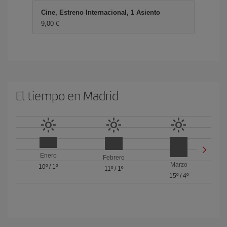
Cine, Estreno Internacional, 1 Asiento
9,00 €
El tiempo en Madrid
Enero
Febrero
Marzo
10º
/
1º
11º
/
1º
15º
/
4º