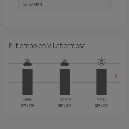
50,00 MXN
El tiempo en Villahermosa
Enero
Febrero
Marzo
27º
/
20º
29º
/
21º
32º
/
22º