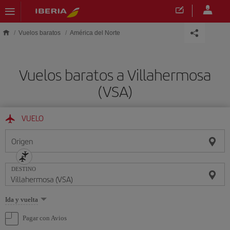
Saltar al contenido principal
Vuelos baratos
América del Norte
Vuelos baratos a Villahermosa
(VSA)
VUELO
Origen
DESTINO
Seleccione
Ida y vuelta
una
opción
Pagar con Avios