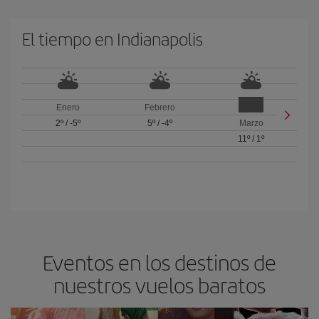
El tiempo en Indianapolis
Enero
Febrero
2º
/
-5º
5º
/
-4º
Marzo
11º
/
1º
Eventos en los destinos de
nuestros vuelos baratos