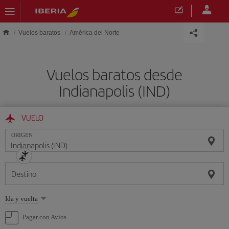
Saltar al contenido principal
Vuelos baratos
América del Norte
Vuelos baratos desde
Indianapolis (IND)
VUELO
ORIGEN
Destino
Seleccione
Ida y vuelta
una
opción
Pagar con Avios